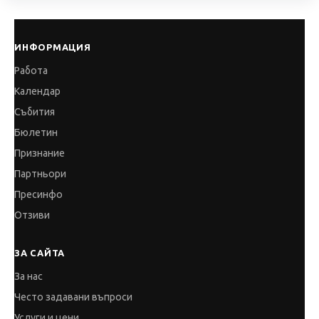
ИНФОРМАЦИЯ
Работа
Календар
Събития
Бюлетин
Признание
Партньори
Пресинфо
Отзиви
ЗА САЙТА
За нас
Често задавани въпроси
Услуги и цени