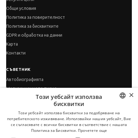
Общи условия
Политика за поверителност
Политика за бисквитките
GDPR и обработка на данни
Карта
Контакти
СЪВЕТНИК
Автобиографията
Мотивационното писмо
×
Този уебсайт използва
Интервю за работа
бисквитки
Когато получим оферта
BULGARIAN
Този уебсайт използва бисквитки за подобряване на
Препоръки
потребителското изживяване. Използвайки нашия уебсайт, Вие
ENGLISH
Vihra AI
се съгласявате с всички бисквитки в съответствие с нашата
Политика за Бисквитки.
Прочетете още
За новодошли