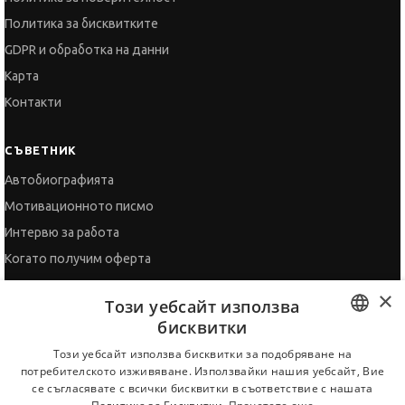
Политика за бисквитките
GDPR и обработка на данни
Карта
Контакти
СЪВЕТНИК
Автобиографията
Мотивационното писмо
Интервю за работа
Когато получим оферта
Препоръки
×
Този уебсайт използва
Vihra AI
бисквитки
За новодошли
BULGARIAN
Този уебсайт използва бисквитки за подобряване на
потребителското изживяване. Използвайки нашия уебсайт, Вие
ENGLISH
се съгласявате с всички бисквитки в съответствие с нашата