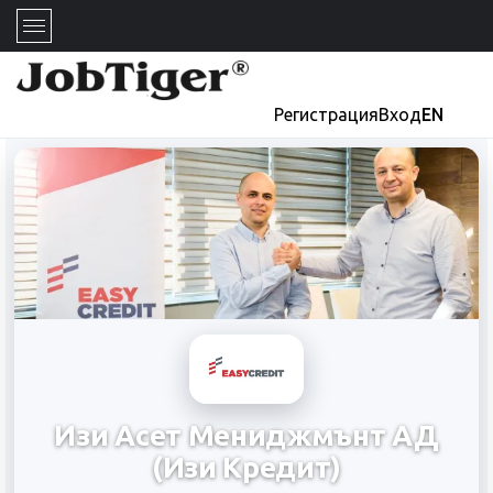
Регистрация
Вход
EN
Изи Асет Мениджмънт АД
(Изи Кредит)