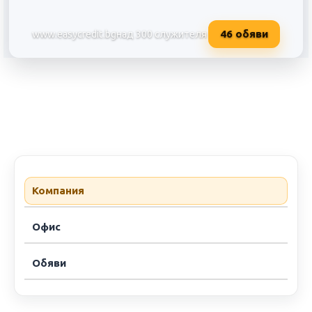
46
обяви
www.easycredit.bg
над 300 служителя
Изи Асет Мениджмънт АД (Изи
Компания
Офис
Обяви