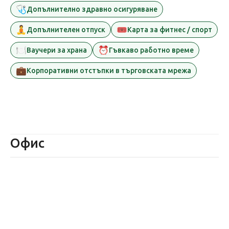
🩺
Допълнително здравно осигуряване
🧘
🎟️
Допълнителен отпуск
Карта за фитнес / спорт
🍽️
⏰
Ваучери за храна
Гъвкаво работно време
💼
Корпоративни отстъпки в търговската мрежа
Офис