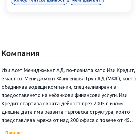
Компания
Изи Асет Мениджмънт АД, по-позната като Изи Кредит,
е част от Мениджмънт Файненшъл Груп АД (МФГ), което
обединява водещи компании, специализирани в
предоставянето на небанкови финансови услуги. Изи
Кредит стартира своята дейност през 2005 г. и към
днешна дата има развита търговска структура, която
представлява мрежа от над 200 офиса с повече от 4500
служители и сътрудници, с помощта се осигурява
Повече
достъп до финансовите ѝ услуги от почти всяка точка в