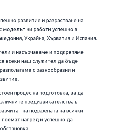
спешно развитие и разрастване на
с моделът ни работи успешно в
кедония, Украйна, Хърватия и Испания.
тели и насърчаваме и подкрепяме
се всеки наш служител да бъде
 разполагаме с разнообразни и
звитие.
тоен процес на подготовка, за да
азличните предизвикателства в
азчитат на подкрепата на всички
а поемат напред и успешно да
 обстановка.