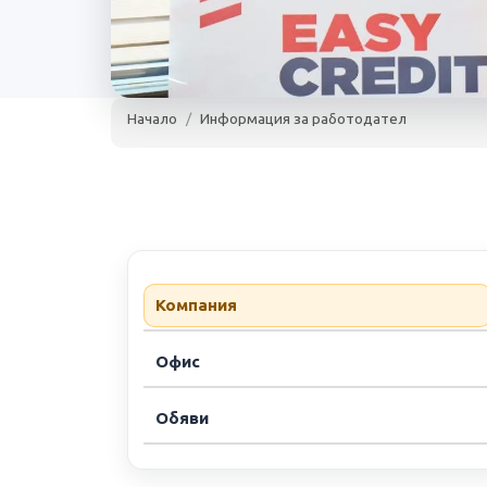
Начало
Информация за работодател
Изи Асет Мен
(Изи Кредит)
Изи Асет Мениджм
www.easycredit.bg
над 300 служителя
4
Компания
Офис
Обяви