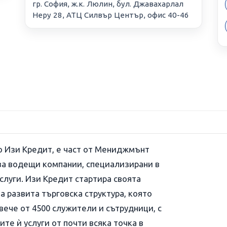
гр. София, ж.к. Люлин, бул. Джавахарлал
Неру 28, АТЦ Силвър Център, офис 40-46
о Изи Кредит, е част от Мениджмънт
ва водещи компании, специализирани в
слуги. Изи Кредит стартира своята
а развита търговска структура, която
вече от 4500 служители и сътрудници, с
те ѝ услуги от почти всяка точка в