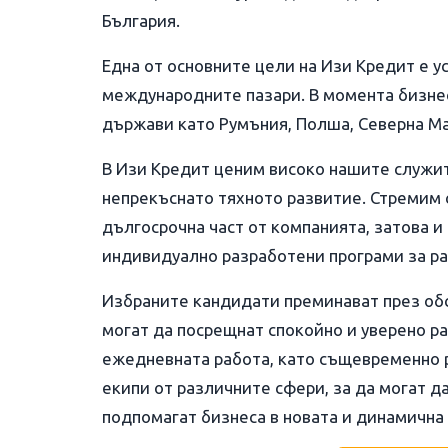
България.
Една от основните цели на Изи Кредит е у
международните пазари. В момента бизне
държави като Румъния, Полша, Северна Ма
В Изи Кредит ценим високо нашите служи
непрекъснато тяхното развитие. Стремим 
дългосрочна част от компанията, затова и
индивидуално разработени програми за ра
Избраните кандидати преминават през обс
могат да посрещнат спокойно и уверено р
ежедневната работа, като същевременно р
екипи от различните сфери, за да могат д
подпомагат бизнеса в новата и динамична