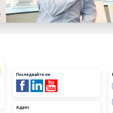
иджмънт АД
ънт АД (Изи Кредит)
9
обяви
Последвайте ни
Адрес