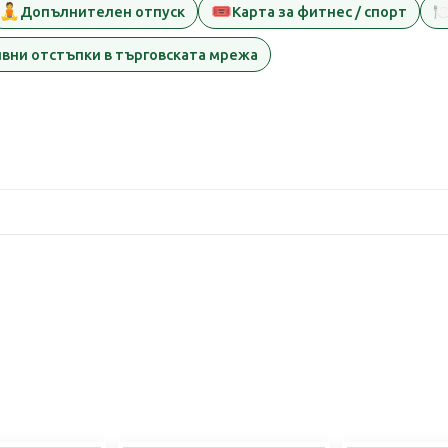
🧘
🎟️
🍽
Допълнителен отпуск
Карта за фитнес / спорт
вни отстъпки в търговската мрежа