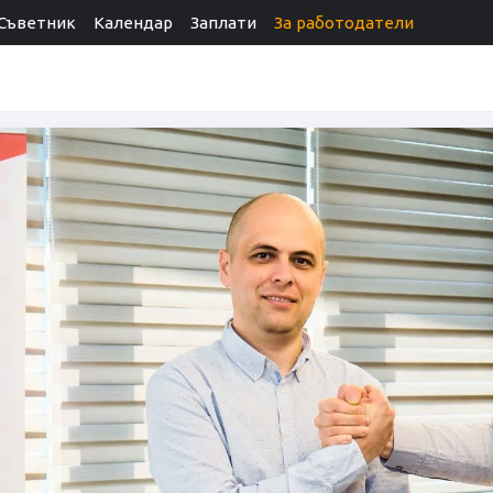
Съветник
Календар
Заплати
За работодатели