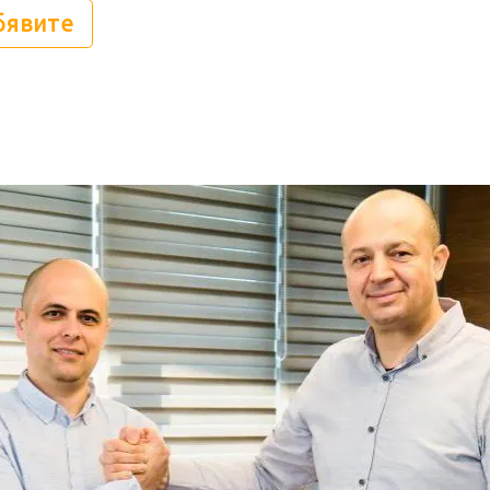
бявите