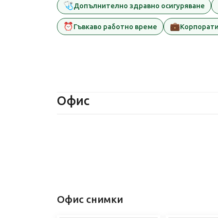
🩺
Допълнително здравно осигуряване
⏰
💼
Гъвкаво работно време
Корпорати
Офис
Офис снимки