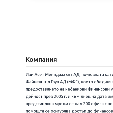
Компания
Изи Асет Мениджмънт АД, по-позната кат
Файненшъл Груп АД (МФГ), което обединя
предоставянето на небанкови финансови у
дейност през 2005 г. и към днешна дата им
представлява мрежа от над 200 офиса с по
помощта се осигурява достъп до финансови