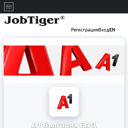
Регистрация
Вход
EN
А1 България ЕАД