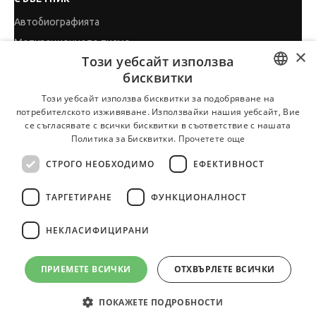
Автобиографията
Мотивационното писмо
×
Този уебсайт използва
Интервю за работа
бисквитки
Когато получим оферта
BULGARIAN
Този уебсайт използва бисквитки за подобряване на
Препоръки
потребителското изживяване. Използвайки нашия уебсайт, Вие
ENGLISH
Vihra AI
се съгласявате с всички бисквитки в съответствие с нашата
Политика за Бисквитки.
Прочетете още
За новодошли
СТРОГО НЕОБХОДИМО
ЕФЕКТИВНОСТ
ТАРГЕТИРАНЕ
ФУНКЦИОНАЛНОСТ
Всички услуги на JobTiger
НЕКЛАСИФИЦИРАНИ
ПРИЕМЕТЕ ВСИЧКИ
ОТХВЪРЛЕТЕ ВСИЧКИ
© 2000-2026 JobTiger. Всички права запазени.
ПОКАЖЕТЕ ПОДРОБНОСТИ