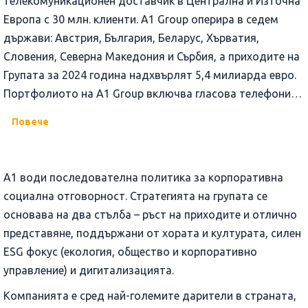
телекомуникационен доставчик в Централна и Източна
Европа с 30 млн. клиенти. A1 Group оперира в седем
държави: Австрия, България, Беларус, Хърватия,
Словения, Северна Македония и Сърбия, а приходите на
Групата за 2024 година надхвърлят 5,4 милиарда евро.
Портфолиото на A1 Group включва гласова телефония,
високоскоростен интернет и мултимедийни услуги,
Повече
както и решения в областта на високите технологии,
преноса на данни, онлайн разплащанията, ICT и IoT
решения. Групата разполага със стабилен акционер в
A1 води последователна политика за корпоративна
лицето на
América Móvil
– най-големият доставчик на
социална отговорност. Стратегията на групата се
безжични услуги в света.
основава на два стълба – ръст на приходите и отлично
представяне, поддържани от хората и културата, силен
ESG фокус (екология, общество и корпоративно
управление) и дигитализацията.
Компанията е сред най-големите дарители в страната,