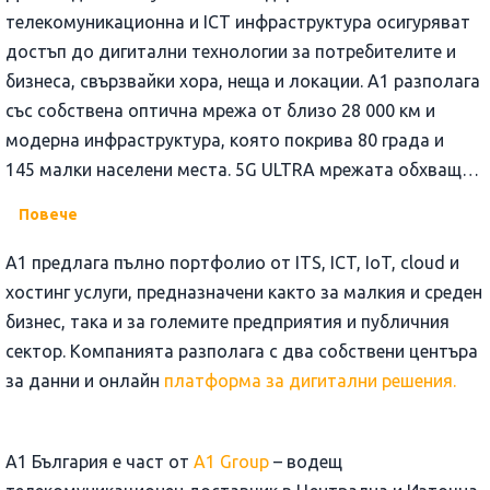
телекомуникационна и ICT инфраструктура осигуряват
достъп до дигитални технологии за потребителите и
бизнеса, свързвайки хора, неща и локации. А1 разполага
със собствена оптична мрежа от близо 28 000 км и
модерна инфраструктура, която покрива 80 града и
145 малки населени места. 5G ULTRA мрежата обхваща
почти всички населени места с над 3 000 човека и
Повече
основните курорти и пътни артерии или над 86% от
населението, а 4G мрежата покрива над 99,5% от
A1 предлага пълно портфолио от ITS, ICT, IoT, cloud и
населението на страната.
хостинг услуги, предназначени както за малкия и среден
бизнес, така и за големите предприятия и публичния
сектор. Компанията разполага с два собствени центъра
за данни и онлайн
платформа за дигитални решения.
А1 България е част от
A1 Group
– водещ