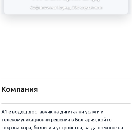
София
www.a1.bg
над 300 служителя
А1 България ЕАД
Компания
А1 е водещ доставчик на дигитални услуги и
телекомуникационни решения в България, който
свързва хора, бизнеси и устройства, за да помогне на