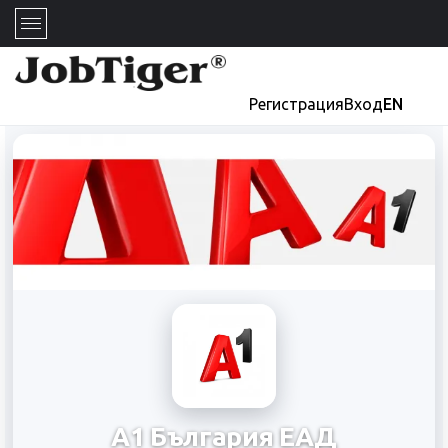
Регистрация
Вход
EN
А1 България ЕАД