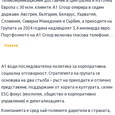
телекомуникационен доставчик в Централна и Източна
Европа с 30 млн. клиенти. A1 Group оперира в седем
държави: Австрия, България, Беларус, Хърватия,
Словения, Северна Македония и Сърбия, а приходите на
Групата за 2024 година надхвърлят 5,4 милиарда евро.
Портфолиото на A1 Group включва гласова телефония,
високоскоростен интернет и мултимедийни услуги,
Повече
както и решения в областта на високите технологии,
преноса на данни, онлайн разплащанията, ICT и IoT
решения. Групата разполага със стабилен акционер в
A1 води последователна политика за корпоративна
лицето на
América Móvil
– най-големият доставчик на
социална отговорност. Стратегията на групата се
безжични услуги в света.
основава на два стълба – ръст на приходите и отлично
представяне, поддържани от хората и културата, силен
ESG фокус (екология, общество и корпоративно
управление) и дигитализацията.
Компанията е сред най-големите дарители в страната,