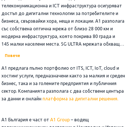
телекомуникационна и ICT инфраструктура осигуряват
достъп до дигитални технологии за потребителите и
бизнеса, свързвайки хора, неща и локации. А1 разполага
със собствена оптична мрежа от близо 28 000 км и
модерна инфраструктура, която покрива 80 града и
145 малки населени места. 5G ULTRA мрежата обхваща
почти всички населени места с над 3 000 човека и
Повече
основните курорти и пътни артерии или над 86% от
населението, а 4G мрежата покрива над 99,5% от
A1 предлага пълно портфолио от ITS, ICT, IoT, cloud и
населението на страната.
хостинг услуги, предназначени както за малкия и среден
бизнес, така и за големите предприятия и публичния
сектор. Компанията разполага с два собствени центъра
за данни и онлайн
платформа за дигитални решения.
А1 България е част от
A1 Group
– водещ