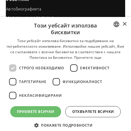
Автобиографията
Мотивационното писмо
×
Този уебсайт използва
Интервю за работа
бисквитки
Когато получим оферта
BULGARIAN
Този уебсайт използва бисквитки за подобряване на
Препоръки
потребителското изживяване. Използвайки нашия уебсайт, Вие
ENGLISH
Vihra AI
се съгласявате с всички бисквитки в съответствие с нашата
Политика за Бисквитки.
Прочетете още
За новодошли
СТРОГО НЕОБХОДИМО
ЕФЕКТИВНОСТ
ТАРГЕТИРАНЕ
ФУНКЦИОНАЛНОСТ
Всички услуги на JobTiger
НЕКЛАСИФИЦИРАНИ
ПРИЕМЕТЕ ВСИЧКИ
ОТХВЪРЛЕТЕ ВСИЧКИ
© 2000-2026 JobTiger. Всички права запазени.
ПОКАЖЕТЕ ПОДРОБНОСТИ