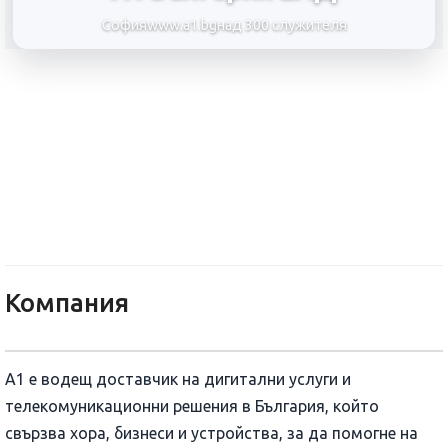
София
www.a1.bg
над 300 служителя
А1 България ЕАД
Компания
А1 е водещ доставчик на дигитални услуги и
телекомуникационни решения в България, който
свързва хора, бизнеси и устройства, за да помогне на