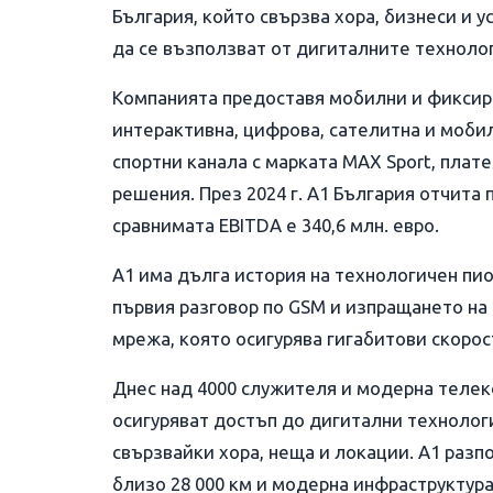
България, който свързва хора, бизнеси и у
да се възползват от дигиталните техноло
Компанията предоставя мобилни и фиксира
интерактивна, цифрова, сателитна и моби
спортни канала с марката MAX Sport, платеж
решения. През 2024 г. A1 България отчита п
сравнимата EBITDA e 340,6 млн. евро.
А1 има дълга история на технологичен пио
първия разговор по GSM и изпращането на 
мрежа, която осигурява гигабитови скорос
Днес над 4000 служителя и модерна телек
осигуряват достъп до дигитални технолог
свързвайки хора, неща и локации. А1 разп
близо 28 000 км и модерна инфраструктура,