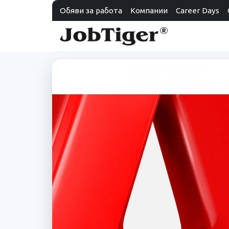
Обяви за работа
Компании
Career Days