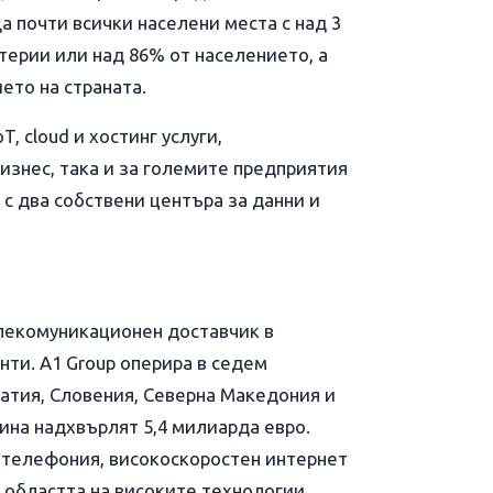
 почти всички населени места с над 3
ртерии или над 86% от населението, а
ето на страната.
T, cloud и хостинг услуги,
изнес, така и за големите предприятия
 с два собствени центъра за данни и
лекомуникационен доставчик в
нти. A1 Group оперира в седем
ватия, Словения, Северна Македония и
дина надхвърлят 5,4 милиарда евро.
 телефония, високоскоростен интернет
 областта на високите технологии,