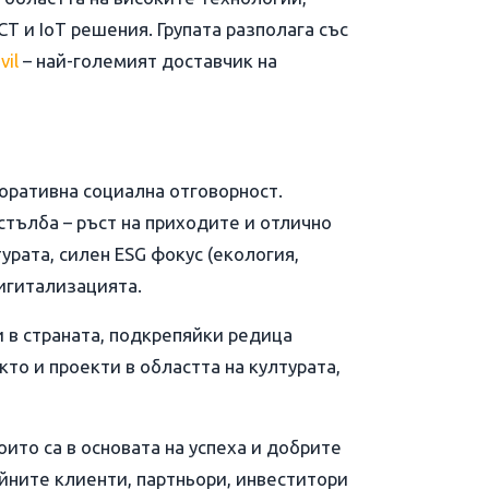
CT и IoT решения. Групата разполага със
vil
– най-големият доставчик на
оративна социална отговорност.
 стълба – ръст на приходите и отлично
урата, силен ESG фокус (екология,
игитализацията.
 в страната, подкрепяйки редица
то и проекти в областта на културата,
оито са в основата на успеха и добрите
ните клиенти, партньори, инвеститори