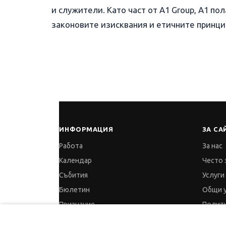
и служители. Като част от A1 Group, A1 по
законовите изисквания и етичните принци
ИНФОРМАЦИЯ
ЗА СА
Работа
За нас
Календар
Често 
Събития
Услуги
Бюлетин
Общи 
Признание
Полити
Партньори
Полити