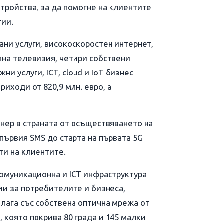
стройства, за да помогне на клиентите
гии.
ни услуги, високоскоростен интернет,
лна телевизия, четири собствени
ни услуги, ICT, cloud и IoT бизнес
риходи от 820,9 млн. евро, а
нер в страната от осъществяването на
първия SMS до старта на първата 5G
ти на клиентите.
омуникационна и ICT инфраструктура
ии за потребителите и бизнеса,
олага със собствена оптична мрежа от
 която покрива 80 града и 145 малки