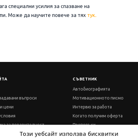
лага специални усилия за спазване на
пи. Може да научите повече за тях
тук.
ЙТА
СЪВЕТНИК
Автобиографията
задавани въпроси
Мотивационното писмо
 и цени
Интервю за работа
условия
Когато получим оферта
ка за поверителност
Препоръки
Този уебсайт използва бисквитки
ка за бисквитките
Vihra AI