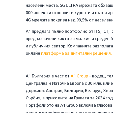
населени места. 5G ULTRA мрежата обхваща
000 човека и основните курорти и пътни а
4G мрежата покрива над 99,5% от населени
A1 предлага пълно портфолио от ITS, ICT, Io
предназначени както за малкия и среден б
и публичния сектор. Компанията разполага
онлайн
платформа за дигитални решения.
А1 България е част от
A1 Group
– водещ те
Централна и Източна Европа с 30 млн. клие
държави: Австрия, България, Беларус, Хър
Сърбия, а приходите на Групата за 2024 го
Портфолиото на A1 Group включва гласова
и мултимедийни услуги, както и решения в