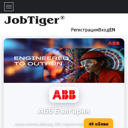
Регистрация
Вход
EN
АББ България
49
обяви
www.careers.abb
над 300 служителя