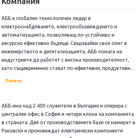
Компания
АББ е глобален технологичен лидер в
електроснабдяването, електрообзавеждането и
автоматизацията, позволяващ по-устойчиво и
ресурсно ефективно бъдеще. Свързвайки своя опит в
инженерството и дигитализацията, АББ помага на
индустриите да работят с висока производителност,
като същевременно стават по-ефективни, продуктивни
и устойчиви, така че да превъзхождат. Ние в АББ
Повече
наричаме това „Engineered to Outrun“. Компанията има
над 140-годишна история и около 110 000 служители по
целия свят. Акциите на AББ са регистрирани на SIX Swiss
АББ има над 2 400 служители в България и оперира с
Exchange (ABBN) и Nasdaq Stockholm (ABB). www.abb.com
централен офис в София и четири клона на компанията
в страната. Две от производствените бази се намират в
Раковски и произвеждат електрически компоненти