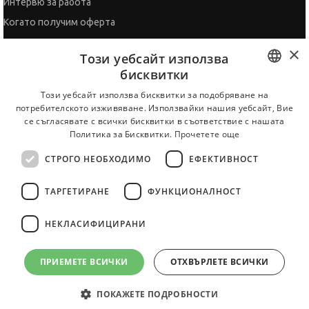
За новодошли
×
Този уебсайт използва
бисквитки
BULGARIAN
Този уебсайт използва бисквитки за подобряване на
Всички услуги на JobTiger
потребителското изживяване. Използвайки нашия уебсайт, Вие
ENGLISH
се съгласявате с всички бисквитки в съответствие с нашата
Политика за Бисквитки.
Прочетете още
© 2000-2026 JobTiger. Всички права запазени.
СТРОГО НЕОБХОДИМО
ЕФЕКТИВНОСТ
ТАРГЕТИРАНЕ
ФУНКЦИОНАЛНОСТ
НЕКЛАСИФИЦИРАНИ
ПРИЕМЕТЕ ВСИЧКИ
ОТХВЪРЛЕТЕ ВСИЧКИ
ПОКАЖЕТЕ ПОДРОБНОСТИ