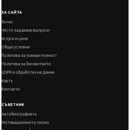
Често задавани въпроси
Услуги и цени
Общи условия
Политика за поверителност
Политика за бисквитките
GDPR и обработка на данни
Карта
Контакти
СЪВЕТНИК
Автобиографията
Мотивационното писмо
Интервю за работа
Когато получим оферта
Препоръки
Vihra AI