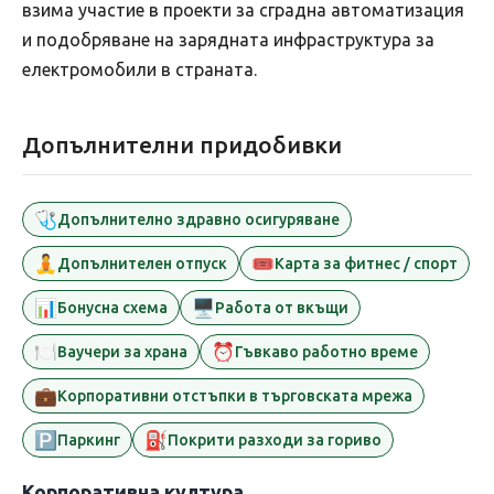
взима участие в проекти за сградна автоматизация
и подобряване на зарядната инфраструктура за
електромобили в страната.
Допълнителни придобивки
🩺
Допълнително здравно осигуряване
🧘
🎟️
Допълнителен отпуск
Карта за фитнес / спорт
📊
🖥️
Бонусна схема
Работа от вкъщи
🍽️
⏰
Ваучери за храна
Гъвкаво работно време
💼
Корпоративни отстъпки в търговската мрежа
🅿️
⛽
Паркинг
Покрити разходи за гориво
Корпоративна култура