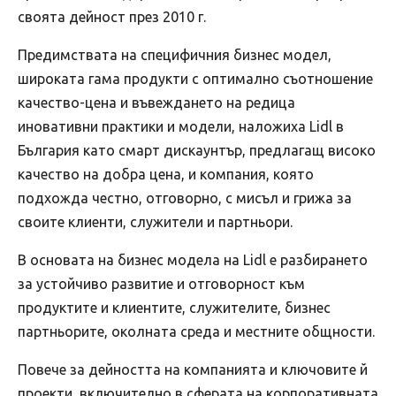
своята дейност през 2010 г.
Предимствата на специфичния бизнес модел,
широката гама продукти с оптимално съотношение
качество-цена и въвеждането на редица
иновативни практики и модели, наложиха Lidl в
България като смарт дискаунтър, предлагащ високо
качество на добра цена, и компания, която
подхожда честно, отговорно, с мисъл и грижа за
своите клиенти, служители и партньори.
В основата на бизнес модела на Lidl е разбирането
за устойчиво развитие и отговорност към
продуктите и клиентите, служителите, бизнес
партньорите, околната среда и местните общности.
Повече за дейността на компанията и ключовите й
проекти, включително в сферата на корпоративната