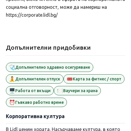
социална отговорност, може да намериш на
https://corporate.lidl.bg/
Допълнителни придобивки
🩺
Допълнително здравно осигуряване
🧘
🎟️
Допълнителен отпуск
Карта за фитнес / спорт
🖥️
🍽️
Работа от вкъщи
Ваучери за храна
⏰
Гъвкаво работно време
Корпоративна култура
В Lidl ценим хората. Насърчаваме култура, в която