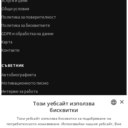
GDPR и обработка на данни
Карта
Контакти
СЪВЕТНИК
Автобиографията
Мотивационното писмо
Интервю за работа
Когато получим оферта
Препоръки
Vihra AI
За новодошли
×
Този уебсайт използва
бисквитки
BULGARIAN
Този уебсайт използва бисквитки за подобряване на
потребителското изживяване. Използвайки нашия уебсайт, Вие
ENGLISH