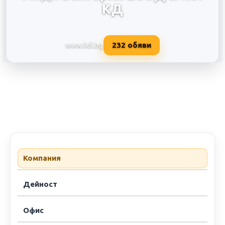
КД
232
обяви
www.lidl.bg
Лидл България ЕООД & КО. КД
Компания
Дейност
Офис