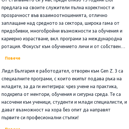
предлага на своите служители пълна коректност и
прозрачност във взаимоотношенията, отлично
заплащане над средното за сектора, широка гама от
придобивки, многобройни възможности за обучения и
кариерно израстване, вкл. програми за международна
ротация. Фокусът към обучението личи и от собствения
видеокаст, посветен на ключовите умения на 21 век,
Повече
достъпен в You Tube канала на компанията.
Лидл България е работодател, отворен към Gen Z. 3 са
специалните програми, с които екипът подава ръка на
младите, за да ги интегрира: чрез учене на практика,
подкрепа от ментори, обучения и сигурна среда. Те са
насочени към ученици, студенти и млади специалисти, и
дават възможност на хора без опит да направят
първите си професионални стъпки!