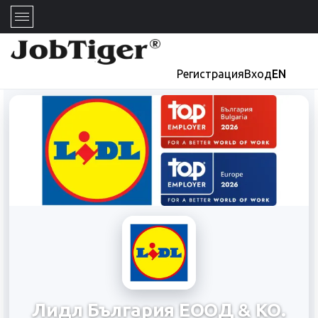
Регистрация
Вход
EN
Лидл България ЕООД & КО.