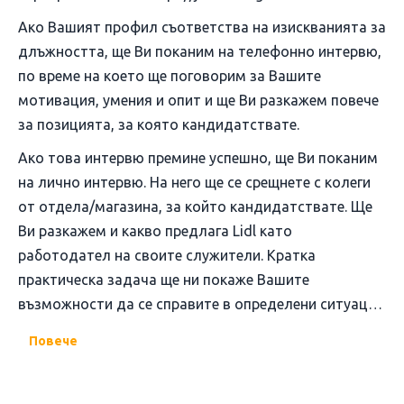
Ако Вашият профил съответства на изискванията за
длъжността, ще Ви поканим на телефонно интервю,
по време на което ще поговорим за Вашите
мотивация, умения и опит и ще Ви разкажем повече
за позицията, за която кандидатствате.
Ако това интервю премине успешно, ще Ви поканим
на лично интервю. На него ще се срещнете с колеги
от отдела/магазина, за който кандидатствате. Ще
Ви разкажем и какво предлага Lidl като
работодател на своите служители. Кратка
практическа задача ще ни покаже Вашите
възможности да се справите в определени ситуации
от работното ежедневие на колегите.
Повече