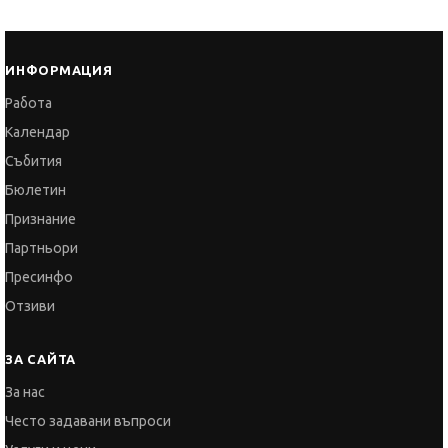
Работа
Календар
Събития
Бюлетин
Признание
Партньори
Пресинфо
Отзиви
ЗА САЙТА
За нас
Често задавани въпроси
Услуги и цени
Общи условия
Политика за поверителност
Политика за бисквитките