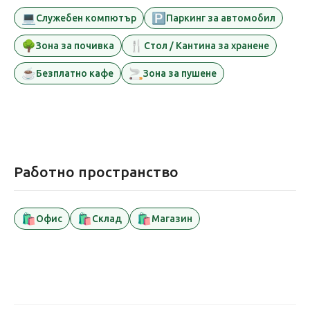
💻
🅿️
Служебен компютър
Паркинг за автомобил
🌳
🍴
Зона за почивка
Стол / Кантина за хранене
☕
🚬
Безплатно кафе
Зона за пушене
Работно пространство
🛍️
🛍️
🛍️
Офис
Склад
Магазин