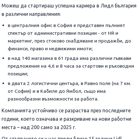
Можеш да стартираш успешна кариера в Лидл България
в различни направления:
в централния офис в София е представен пълният
спектър от административни позиции - от HR и
маркетинг, през стоково снабдяване и продажби, до
финанси, право и недвижими имоти;
в над 140 магазина в 61 града има различни гъвкави
предложения на 4,6 и 8 часа за стартови и ръководни
позиции;
в двата 2 логистични центъра, в Равно поле (на 7 км.
от София) и в Кабиле до Ямбол, също има
разнообразни възможности за работа.
Компанията устойчиво се разраства през последните
години, което означава и разкриване на нови работни
места – над 200 само за 2025 г.
От стъпването си у нас преди близо 15 години Lidl