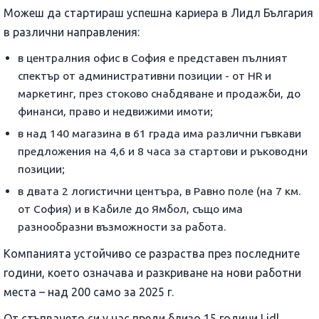
Можеш да стартираш успешна кариера в Лидл България
в различни направления:
в централния офис в София е представен пълният
спектър от административни позиции - от HR и
маркетинг, през стоково снабдяване и продажби, до
финанси, право и недвижими имоти;
в над 140 магазина в 61 града има различни гъвкави
предложения на 4,6 и 8 часа за стартови и ръководни
позиции;
в двата 2 логистични центъра, в Равно поле (на 7 км.
от София) и в Кабиле до Ямбол, също има
разнообразни възможности за работа.
Компанията устойчиво се разраства през последните
години, което означава и разкриване на нови работни
места – над 200 само за 2025 г.
От стъпването си у нас преди близо 15 години Lidl