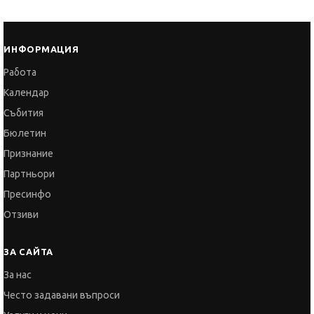
Работа
Календар
Събития
Бюлетин
Признание
Партньори
Пресинфо
Отзиви
ЗА САЙТА
За нас
Често задавани въпроси
Услуги и цени
Общи условия
Политика за поверителност
Политика за бисквитките