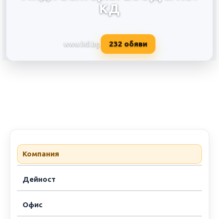
КД
232
обяви
www.lidl.bg
Лидл България ЕООД & КО. КД
Компания
Дейност
Офис