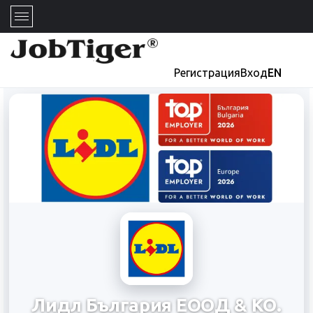
Регистрация
Вход
EN
Лидл България ЕООД & КО.