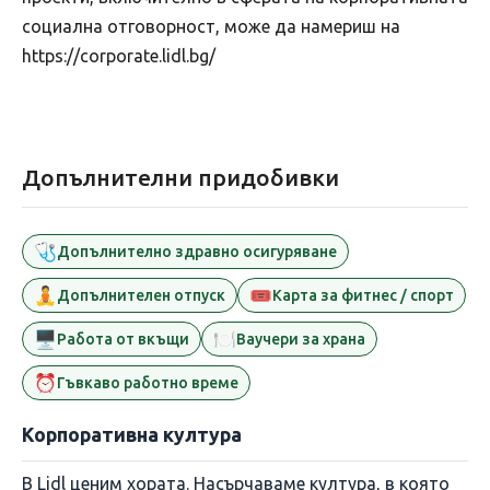
социална отговорност, може да намериш на
https://corporate.lidl.bg/
Допълнителни придобивки
🩺
Допълнително здравно осигуряване
🧘
🎟️
Допълнителен отпуск
Карта за фитнес / спорт
🖥️
🍽️
Работа от вкъщи
Ваучери за храна
⏰
Гъвкаво работно време
Корпоративна култура
В Lidl ценим хората. Насърчаваме култура, в която