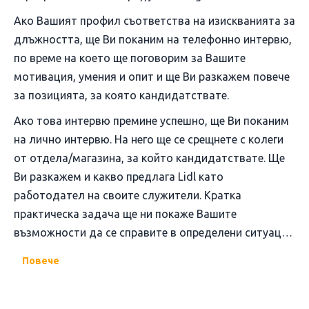
Ако Вашият профил съответства на изискванията за
длъжността, ще Ви поканим на телефонно интервю,
по време на което ще поговорим за Вашите
мотивация, умения и опит и ще Ви разкажем повече
за позицията, за която кандидатствате.
Ако това интервю премине успешно, ще Ви поканим
на лично интервю. На него ще се срещнете с колеги
от отдела/магазина, за който кандидатствате. Ще
Ви разкажем и какво предлага Lidl като
работодател на своите служители. Кратка
практическа задача ще ни покаже Вашите
възможности да се справите в определени ситуации
от работното ежедневие на колегите.
Повече