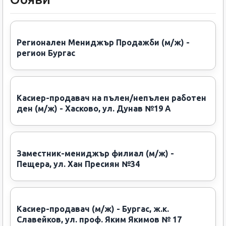
Регионален Мениджър Продажби (м/ж) -
регион Бургас
Касиер-продавач на пълен/непълен работен
ден (м/ж) - Хасково, ул. Дунав №19 А
Заместник-мениджър филиал (м/ж) -
Пещера, ул. Хан Пресиян №34
Касиер-продавач (м/ж) - Бургас, ж.к.
Славейков, ул. проф. Яким Якимов № 17