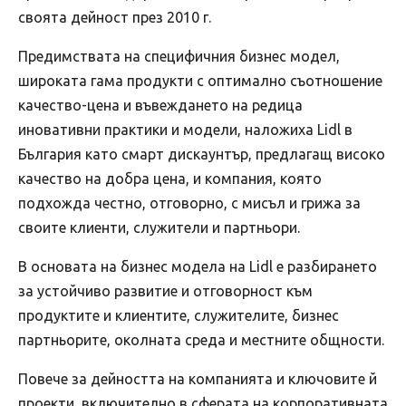
своята дейност през 2010 г.
Предимствата на специфичния бизнес модел,
широката гама продукти с оптимално съотношение
качество-цена и въвеждането на редица
иновативни практики и модели, наложиха Lidl в
България като смарт дискаунтър, предлагащ високо
качество на добра цена, и компания, която
подхожда честно, отговорно, с мисъл и грижа за
своите клиенти, служители и партньори.
В основата на бизнес модела на Lidl е разбирането
за устойчиво развитие и отговорност към
продуктите и клиентите, служителите, бизнес
партньорите, околната среда и местните общности.
Повече за дейността на компанията и ключовите й
проекти, включително в сферата на корпоративната