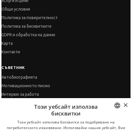
GDPR и обработка на данни
Карта
Контакти
СЪВЕТНИК
Автобиографията
Мотивационното писмо
Интервю за работа
Когато получим оферта
Препоръки
Vihra AI
За новодошли
×
Този уебсайт използва
бисквитки
BULGARIAN
Този уебсайт използва бисквитки за подобряване на
потребителското изживяване. Използвайки нашия уебсайт, Вие
ENGLISH