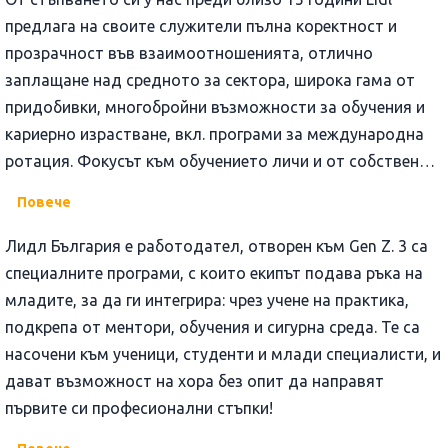
предлага на своите служители пълна коректност и
прозрачност във взаимоотношенията, отлично
заплащане над средното за сектора, широка гама от
придобивки, многобройни възможности за обучения и
кариерно израстване, вкл. програми за международна
ротация. Фокусът към обучението личи и от собствения
видеокаст, посветен на ключовите умения на 21 век,
Повече
достъпен в You Tube канала на компанията.
Лидл България е работодател, отворен към Gen Z. 3 са
специалните програми, с които екипът подава ръка на
младите, за да ги интегрира: чрез учене на практика,
подкрепа от ментори, обучения и сигурна среда. Те са
насочени към ученици, студенти и млади специалисти, и
дават възможност на хора без опит да направят
първите си професионални стъпки!