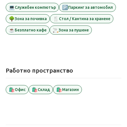
💻
🅿️
Служебен компютър
Паркинг за автомобил
🌳
🍴
Зона за почивка
Стол / Кантина за хранене
☕
🚬
Безплатно кафе
Зона за пушене
Работно пространство
🛍️
🛍️
🛍️
Офис
Склад
Магазин