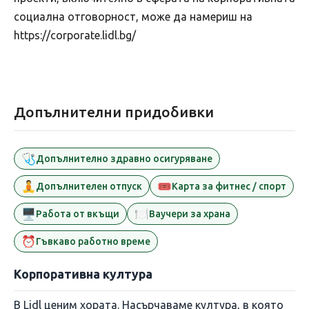
социална отговорност, може да намериш на
https://corporate.lidl.bg/
Допълнителни придобивки
🩺
Допълнително здравно осигуряване
🧘
🎟️
Допълнителен отпуск
Карта за фитнес / спорт
🖥️
🍽️
Работа от вкъщи
Ваучери за храна
⏰
Гъвкаво работно време
Корпоративна култура
В Lidl ценим хората. Насърчаваме култура, в която