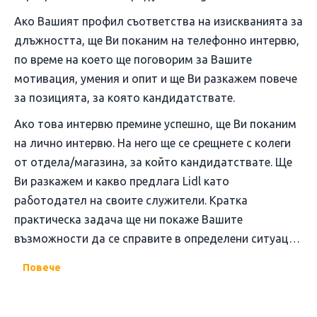
Ако Вашият профил съответства на изискванията за
длъжността, ще Ви поканим на телефонно интервю,
по време на което ще поговорим за Вашите
мотивация, умения и опит и ще Ви разкажем повече
за позицията, за която кандидатствате.
Ако това интервю премине успешно, ще Ви поканим
на лично интервю. На него ще се срещнете с колеги
от отдела/магазина, за който кандидатствате. Ще
Ви разкажем и какво предлага Lidl като
работодател на своите служители. Кратка
практическа задача ще ни покаже Вашите
възможности да се справите в определени ситуации
от работното ежедневие на колегите.
Повече