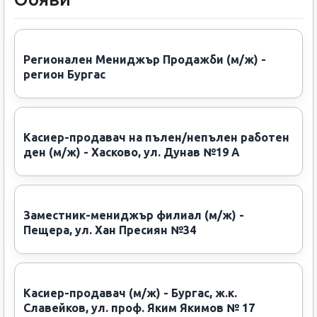
Регионален Мениджър Продажби (м/ж) -
регион Бургас
Касиер-продавач на пълен/непълен работен
ден (м/ж) - Хасково, ул. Дунав №19 А
Заместник-мениджър филиал (м/ж) -
Пещера, ул. Хан Пресиян №34
Касиер-продавач (м/ж) - Бургас, ж.к.
Славейков, ул. проф. Яким Якимов № 17