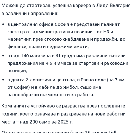
Можеш да стартираш успешна кариера в Лидл България
в различни направления:
в централния офис в София е представен пълният
спектър от административни позиции - от HR и
маркетинг, през стоково снабдяване и продажби, до
финанси, право и недвижими имоти;
в над 140 магазина в 61 града има различни гъвкави
предложения на 4,6 и 8 часа за стартови и ръководни
позиции;
в двата 2 логистични центъра, в Равно поле (на 7 км.
от София) и в Кабиле до Ямбол, също има
разнообразни възможности за работа.
Компанията устойчиво се разраства през последните
години, което означава и разкриване на нови работни
места – над 200 само за 2025 г.
От стъпването си у нас преди близо 15 години Lidl