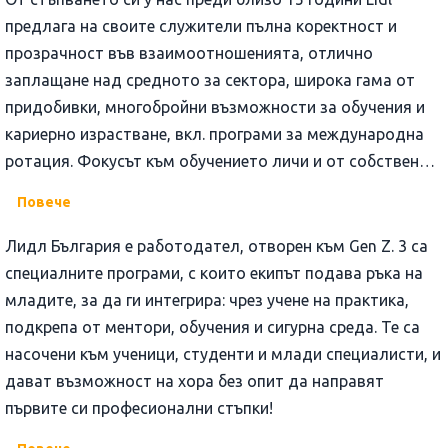
предлага на своите служители пълна коректност и
прозрачност във взаимоотношенията, отлично
заплащане над средното за сектора, широка гама от
придобивки, многобройни възможности за обучения и
кариерно израстване, вкл. програми за международна
ротация. Фокусът към обучението личи и от собствения
видеокаст, посветен на ключовите умения на 21 век,
Повече
достъпен в You Tube канала на компанията.
Лидл България е работодател, отворен към Gen Z. 3 са
специалните програми, с които екипът подава ръка на
младите, за да ги интегрира: чрез учене на практика,
подкрепа от ментори, обучения и сигурна среда. Те са
насочени към ученици, студенти и млади специалисти, и
дават възможност на хора без опит да направят
първите си професионални стъпки!