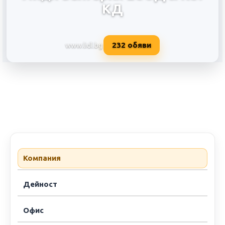
КД
232
обяви
www.lidl.bg
Лидл България ЕООД & КО. КД
Компания
Дейност
Офис