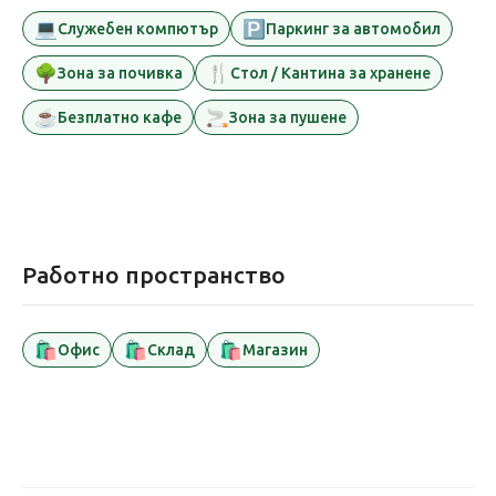
💻
🅿️
Служебен компютър
Паркинг за автомобил
🌳
🍴
Зона за почивка
Стол / Кантина за хранене
☕
🚬
Безплатно кафе
Зона за пушене
Работно пространство
🛍️
🛍️
🛍️
Офис
Склад
Магазин