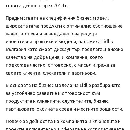
своята дейност през 2010 г.
Предимствата на специфичния бизнес модел,
широката гама продукти с оптимално съотношение
качество-цена и въвеждането на редица
иновативни практики и модели, наложиха Lidl в
България като смарт дискаунтър, предлагащ високо
качество на добра цена, и компания, която
подхожда честно, отговорно, с мисъл и грижа за
своите клиенти, служители и партньори.
В основата на бизнес модела на Lidl е разбирането
за устойчиво развитие и отговорност към
продуктите и клиентите, служителите, бизнес
партньорите, околната среда и местните общности.
Повече за дейността на компанията и ключовите й
проекти, включително в сферата на корпоративната