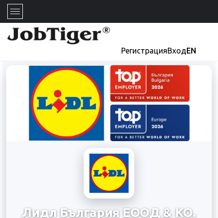
Регистрация
Вход
EN
Лидл България ЕООД & КО.