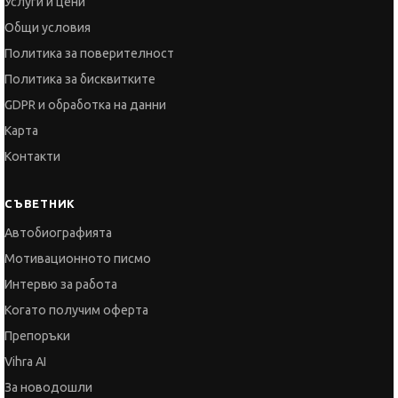
GDPR и обработка на данни
Карта
Контакти
СЪВЕТНИК
Автобиографията
Мотивационното писмо
Интервю за работа
Когато получим оферта
Препоръки
Vihra AI
За новодошли