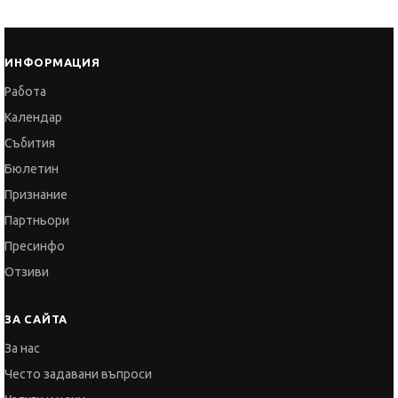
Работа
Календар
Събития
Бюлетин
Признание
Партньори
Пресинфо
Отзиви
ЗА САЙТА
За нас
Често задавани въпроси
Услуги и цени
Общи условия
Политика за поверителност
Политика за бисквитките