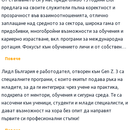
предлага на своите служители пълна коректност и
прозрачност във взаимоотношенията, отлично
заплащане над средното за сектора, широка гама от
придобивки, многобройни възможности за обучения и
кариерно израстване, вкл. програми за международна
ротация. Фокусът към обучението личи и от собствения
видеокаст, посветен на ключовите умения на 21 век,
Повече
достъпен в You Tube канала на компанията.
Лидл България е работодател, отворен към Gen Z. 3 са
специалните програми, с които екипът подава ръка на
младите, за да ги интегрира: чрез учене на практика,
подкрепа от ментори, обучения и сигурна среда. Те са
насочени към ученици, студенти и млади специалисти, и
дават възможност на хора без опит да направят
първите си професионални стъпки!