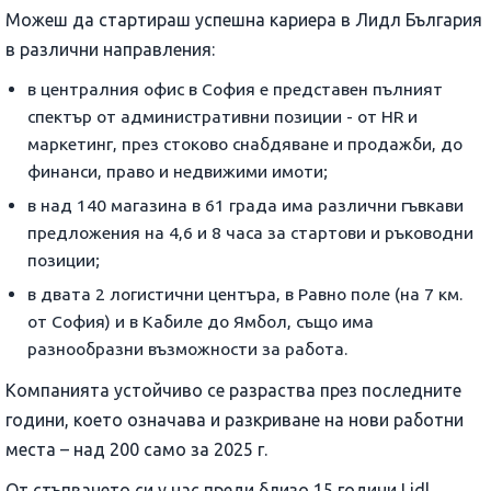
Можеш да стартираш успешна кариера в Лидл България
в различни направления:
в централния офис в София е представен пълният
спектър от административни позиции - от HR и
маркетинг, през стоково снабдяване и продажби, до
финанси, право и недвижими имоти;
в над 140 магазина в 61 града има различни гъвкави
предложения на 4,6 и 8 часа за стартови и ръководни
позиции;
в двата 2 логистични центъра, в Равно поле (на 7 км.
от София) и в Кабиле до Ямбол, също има
разнообразни възможности за работа.
Компанията устойчиво се разраства през последните
години, което означава и разкриване на нови работни
места – над 200 само за 2025 г.
От стъпването си у нас преди близо 15 години Lidl