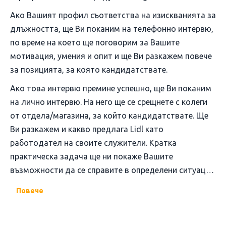
Ако Вашият профил съответства на изискванията за
длъжността, ще Ви поканим на телефонно интервю,
по време на което ще поговорим за Вашите
мотивация, умения и опит и ще Ви разкажем повече
за позицията, за която кандидатствате.
Ако това интервю премине успешно, ще Ви поканим
на лично интервю. На него ще се срещнете с колеги
от отдела/магазина, за който кандидатствате. Ще
Ви разкажем и какво предлага Lidl като
работодател на своите служители. Кратка
практическа задача ще ни покаже Вашите
възможности да се справите в определени ситуации
от работното ежедневие на колегите.
Повече