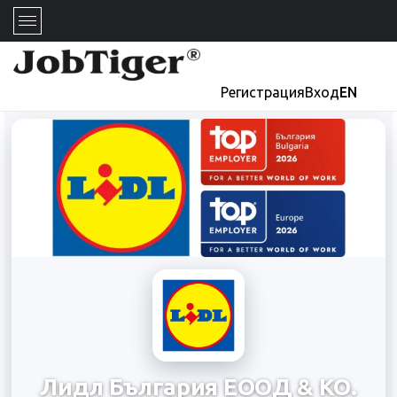
Регистрация
Вход
EN
Лидл България ЕООД & КО.