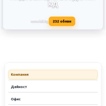
КД
232
обяви
www.lidl.bg
Лидл България ЕООД & КО. КД
Компания
Дейност
Офис