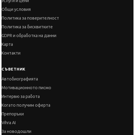
GDPR и обработка на данни
Карта
Контакти
СЪВЕТНИК
Автобиографията
Мотивационното писмо
Интервю за работа
Когато получим оферта
Препоръки
Vihra AI
За новодошли