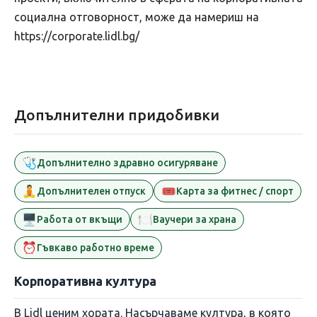
социална отговорност, може да намериш на
https://corporate.lidl.bg/
Допълнителни придобивки
🩺
Допълнително здравно осигуряване
🧘
🎟️
Допълнителен отпуск
Карта за фитнес / спорт
🖥️
🍽️
Работа от вкъщи
Ваучери за храна
⏰
Гъвкаво работно време
Корпоративна култура
В Lidl ценим хората. Насърчаваме култура, в която