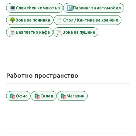
💻
🅿️
Служебен компютър
Паркинг за автомобил
🌳
🍴
Зона за почивка
Стол / Кантина за хранене
☕
🚬
Безплатно кафе
Зона за пушене
Работно пространство
🛍️
🛍️
🛍️
Офис
Склад
Магазин