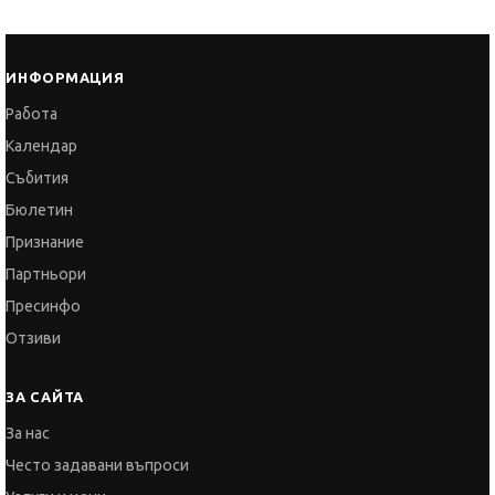
Работа
Календар
Събития
Бюлетин
Признание
Партньори
Пресинфо
Отзиви
ЗА САЙТА
За нас
Често задавани въпроси
Услуги и цени
Общи условия
Политика за поверителност
Политика за бисквитките