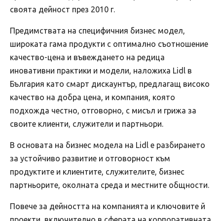
своята дейност през 2010 г.
Предимствата на специфичния бизнес модел,
широката гама продукти с оптимално съотношение
качество-цена и въвеждането на редица
иновативни практики и модели, наложиха Lidl в
България като смарт дискаунтър, предлагащ високо
качество на добра цена, и компания, която
подхожда честно, отговорно, с мисъл и грижа за
своите клиенти, служители и партньори.
В основата на бизнес модела на Lidl е разбирането
за устойчиво развитие и отговорност към
продуктите и клиентите, служителите, бизнес
партньорите, околната среда и местните общности.
Повече за дейността на компанията и ключовите й
проекти, включително в сферата на корпоративната