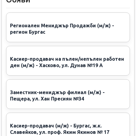
Регионален Мениджър Продажби (м/ж) -
регион Бургас
Касиер-продавач на пълен/непълен работен
ден (м/ж) - Хасково, ул. Дунав №19 А
Заместник-мениджър филиал (м/ж) -
Пещера, ул. Хан Пресиян №34
Касиер-продавач (м/ж) - Бургас, ж.к.
Славейков, ул. проф. Яким Якимов № 17