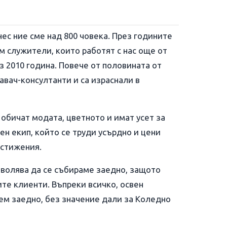
нес ние сме над 800 човека. През годините
 служители, които работят с нас още от
з 2010 година. Повече от половината от
вач-консултанти и са израснали в
о обичат модата, цветното и имат усет за
ен екип, който се труди усърдно и цени
остижения.
зволява да се събираме заедно, защото
те клиенти. Въпреки всичко, освен
ем заедно, без значение дали за Коледно