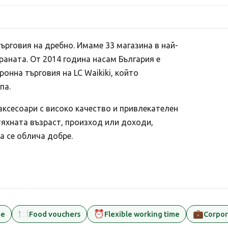
ърговия на дребно. Имаме 33 магазина в най-
раната. От 2014 година насам България е
ронна търговия на LC Waikiki, който
па.
аксесоари с високо качество и привлекателен
тяхната възраст, произход или доходи,
а се облича добре.
🍽️
⏰
💼
me
Food vouchers
Flexible working time
Corpora