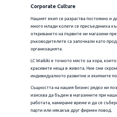
Corporate Culture
Нашият екип се разраства постоянно и д
много млади колеги се присъединиха към
откриването на първите ни магазини пре
ръководителите са започнали като прода
организацията.
LC Waikiki е точното място за хора, коит
красивите неща в живота. Ние сме скром
индивидуалното развитие и екипните п
Същността на нашия бизнес рядко ни по
изисква да бъдем в магазините при наши
работата, намираме време и да се събер
парти или някакъв друг фирмен повод.