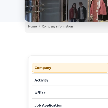
Home
Company information
Ел Си Уайкики 
Джи ЕООД
Ел Си Уайкики Ри
www.lcw.com
more than 300 employees
1
Company
Activity
Office
Job Application