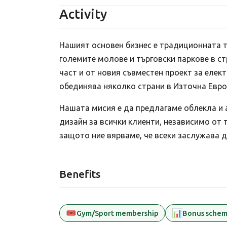
Activity
Нашият основен бизнес е традиционната т
големите молове и търговски паркове в ст
част и от новия съвместен проект за елект
обединява няколко страни в Източна Евро
Нашата мисия е да предлагаме облекла и 
дизайн за всички клиенти, независимо от 
защото ние вярваме, че всеки заслужава д
Benefits
🎟️
📊
Gym/Sport membership
Bonus sche