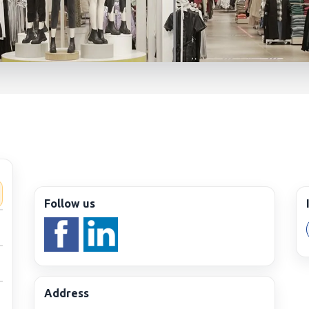
Ритейл Би
тейл Би Джи ЕООД
7
jobs
Follow us
Address