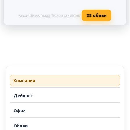
28
обяви
www.ldc.com
над 300 служителя
Louis Dreyfus Company Services 
Компания
Дейност
Офис
Обяви