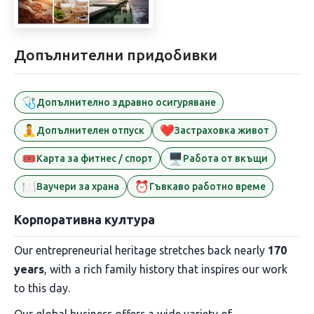
Допълнителни придобивки
🩺
Допълнително здравно осигуряване
🧘
❤️
Допълнителен отпуск
Застраховка живот
🎟️
🖥️
Карта за фитнес / спорт
Работа от вкъщи
🍽️
⏰
Ваучери за храна
Гъвкаво работно време
Корпоративна култура
Our entrepreneurial heritage stretches back nearly
170
years
, with a rich family history that inspires our work
to this day.