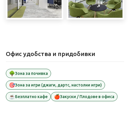
Офис удобства и придобивки
🌳
Зона за почивка
🎯
Зона за игри (джаги, дартс, настолни игри)
☕
🍎
Безплатно кафе
Закуски / Плодове в офиса