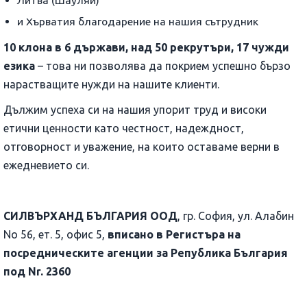
Литва (Шауляй)
и Хърватия благодарение на нашия сътрудник
10 клона в 6 държави, над 50 рекрутъри, 17 чужди
езика
– това ни позволява да покрием успешно бързо
нарастващите нужди на нашите клиенти.
Дължим успеха си на нашия упорит труд и високи
етични ценности като честност, надеждност,
отговорност и уважение, на които оставаме верни в
ежедневието си.
СИЛВЪРХАНД БЪЛГАРИЯ ООД
, гр. София, ул. Алабин
No 56, ет. 5, офис 5,
вписано в Регистъра на
посредническите агенции за Република България
под Nr. 2360