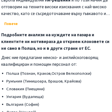
Европа индивидуални
HR-решения
и по този начин да
отговорим на техните високи изисквания с най-високо
качество, като се съсредоточаваме върху гъвкавото и
успешно разрешаване на проблеми при подбора и
Повече
осигуряването на персонал. Благодарение на нашата
целеустременост и широк кръгозор, ние имаме
Подробните анализи на нуждите на пазара и
оптимален ресурс и сме решени да овладеем успешно
клиентите ни мотивираха да открием клоновете си
настоящите и бъдещите предизвикателства, с които
не само в Полша, но и в други страни от ЕС.
нашите клиенти се сблъскват поради напредващата
Днес ние предлагаме немско- и английскоговорящ
интернационализация.
квалифициран и помощен персонал от:
Полша (Познан, Краков,Остров Велкополски)
Румъния (Тимишоара, Брашов, Крайова)
Словакия (Пиещяни)
Унгария (Будапеща)
България (София)