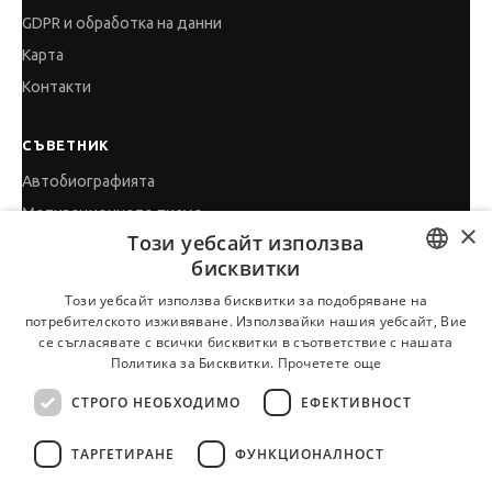
GDPR и обработка на данни
Карта
Контакти
СЪВЕТНИК
Автобиографията
Мотивационното писмо
×
Този уебсайт използва
Интервю за работа
бисквитки
Когато получим оферта
BULGARIAN
Този уебсайт използва бисквитки за подобряване на
Препоръки
потребителското изживяване. Използвайки нашия уебсайт, Вие
ENGLISH
Vihra AI
се съгласявате с всички бисквитки в съответствие с нашата
Политика за Бисквитки.
Прочетете още
За новодошли
СТРОГО НЕОБХОДИМО
ЕФЕКТИВНОСТ
ТАРГЕТИРАНЕ
ФУНКЦИОНАЛНОСТ