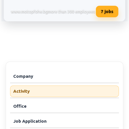
7
jobs
www.motopfohe.bg
more than 300 employees
Мото - Пфое ЕООД/офис Софи
Company
Activity
Office
Job Application