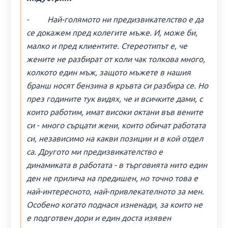
- Най-голямото ни предизвикателство е да
се докажем пред колегите мъже. И, може би,
малко и пред клиентите. Стереотипът е, че
жените не разбират от коли чак толкова много,
колкото един мъж, защото мъжете в нашия
бранш носят бензина в кръвта си разбира се. Но
през годините тук видях, че и всичките дами, с
които работим, имат високи октани във вените
си - много сърцати жени, които обичат работата
си, независимо на какви позиции и в кой отдел
са. Другото ми предизвикателство е
динамиката в работата - в търговията нито един
ден не прилича на предишен, но точно това е
най-интересното, най-привлекателното за мен.
Особено когато поднася изненади, за които не
е подготвен дори и един доста изявен