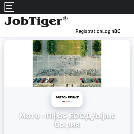
Registration
Login
BG
Мото - Пфое ЕООД/офис
София