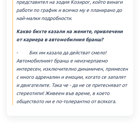
представител на зодия Козирог, който винаги
работи по график и всичко му е планирано до
най-малки подробности.
Какво бихте казали на жените, привлечени
от кариера в автомобилния бранш?
- Бих им казала да действат смело!
Автомобилният бранш е неизчерпаемо
интересен, изключително динамичен, примесен
с много адреналин и емоции, когато се запалят
и двигателите. Така че - да не се притесняват от
стереотипи! Живеем във време, в което
обществото ни е по-толерантно от всякога.