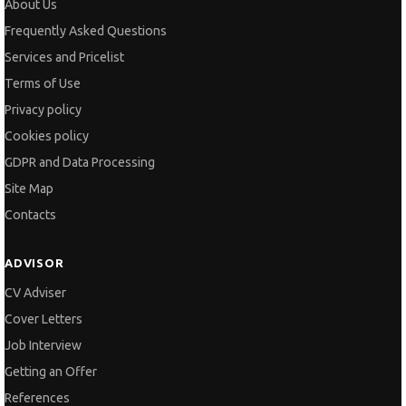
Terms of Use
Privacy policy
Cookies policy
GDPR and Data Processing
Site Map
Contacts
ADVISOR
CV Adviser
Cover Letters
Job Interview
Getting an Offer
References
Vihra AI
For new users