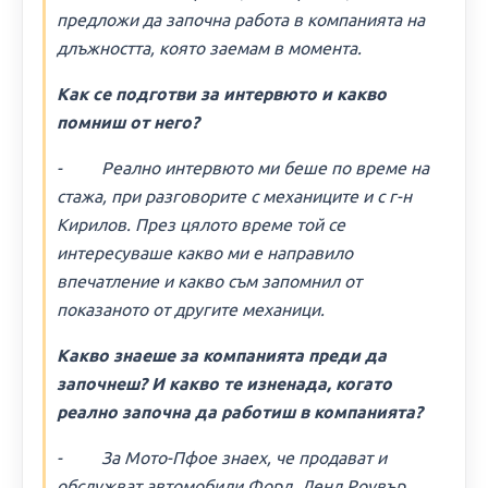
предложи да започна работа в компанията на
длъжността, която заемам в момента.
Как се подготви за интервюто и какво
помниш от него?
- Реално интервюто ми беше по време на
стажа, при разговорите с механиците и с г-н
Кирилов. През цялото време той се
интересуваше какво ми е направило
впечатление и какво съм запомнил от
показаното от другите механици.
Какво знаеше за компанията преди да
започнеш? И какво те изненада, когато
реално започна да работиш в компанията?
- За Мото-Пфое знаех, че продават и
обслужват автомобили Форд, Ленд Роувър,