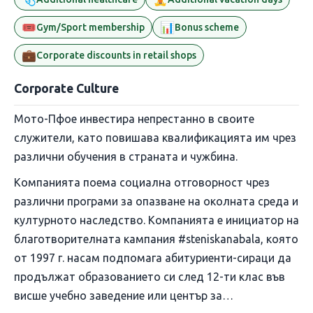
🎟️
📊
Gym/Sport membership
Bonus scheme
💼
Corporate discounts in retail shops
Corporate Culture
Мото-Пфое инвестира непрестанно в своите
служители, като повишава квалификацията им чрез
различни обучения в страната и чужбина.
Компанията поема социална отговорност чрез
различни програми за опазване на околната среда и
културното наследство. Компанията е инициатор на
благотворителната кампания #steniskanabala, която
от 1997 г. насам подпомага абитуриенти-сираци да
продължат образованието си след 12-ти клас във
висше учебно заведение или център за