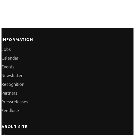
INFORMATION
Jobs
Calendar
Events
Newsletter
Recognition
Partners
Pressreleases
Feedback
ABOUT SITE
About Us
Frequently Asked Questions
Services and Pricelist