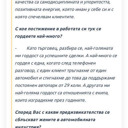
качества са самодисциплината и упоритостта,
позитивната енергия, която имам у себе си и с
която спечелвам клиентите.
С кое постижение в работата си тук се
гордеете най-много?
- Като търговец, разбира се, най-голямата
ми гордост са успешните сделки. А най-много се
гордея с една, когато след телефонен
разговор, с един клиент тръгнахме от един
автомобил и стигнахме до това да поддържаме
постоянен автопарк от 29 коли. А другата ми
най-голяма гордост са отношенията с екипа,
които изградихме през годините.
Според Вас с какви предизвикателства се
сблъскват жените в автомобилната
индустрия?