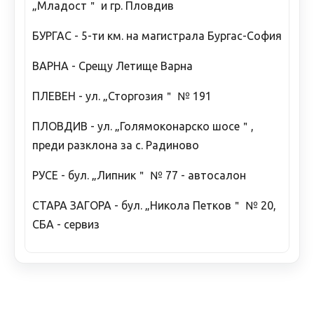
„Младост＂ и гр. Пловдив
БУРГАС - 5-ти км. на магистрала Бургас-София
ВАРНА - Срещу Летище Варна
ПЛЕВЕН - ул. „Сторгозия＂ № 191
ПЛОВДИВ - ул. „Голямоконарско шосе＂,
преди разклона за с. Радиново
РУСЕ - бул. „Липник＂ № 77 - автосалон
СТАРА ЗАГОРА - бул. „Никола Петков＂ № 20,
СБА - сервиз