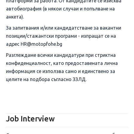
платформи за работа. От кандидатите се изисква
автобиография (в някои случаи и попълване на
анкета).
За запитвания и/или кандидатстване за вакантни
позиции/стажантски програми - изпращат се на
адрес HR@motopfohe.bg
Разглеждаме всички кандидатури при стриктна
конфиденциалност, като предоставената лична
информация се използва само и единствено за
целите на подбора съгласно ЗЗЛД.
Job Interview