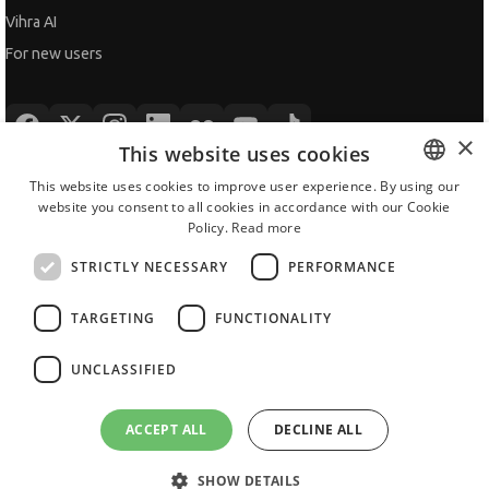
All JobTiger Services
×
This website uses cookies
Copyright © 2000-2026 JobTiger. All rights reserved.
This website uses cookies to improve user experience. By using our
website you consent to all cookies in accordance with our Cookie
BULGARIAN
Policy.
Read more
ENGLISH
STRICTLY NECESSARY
PERFORMANCE
TARGETING
FUNCTIONALITY
UNCLASSIFIED
ACCEPT ALL
DECLINE ALL
SHOW DETAILS