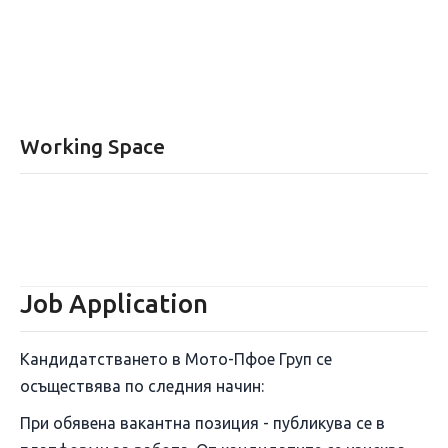
Working Space
Job Application
Кандидатстването в Мото-Пфое Груп се
осъществява по следния начин:
При обявена вакантна позиция - публикува се в