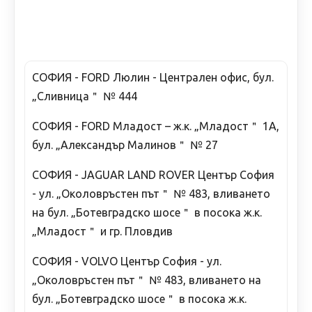
СОФИЯ - FORD Люлин - Централен офис, бул.
„Сливница＂ № 444
СОФИЯ - FORD Младост – ж.к. „Младост＂ 1А,
бул. „Александър Малинов＂ № 27
СОФИЯ - JAGUAR LAND ROVER Център София
- ул. „Околовръстен път＂ № 483, вливането
на бул. „Ботевградско шосе＂ в посока ж.к.
„Младост＂ и гр. Пловдив
СОФИЯ - VOLVO Център София - ул.
„Околовръстен път＂ № 483, вливането на
бул. „Ботевградско шосе＂ в посока ж.к.