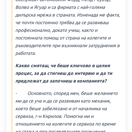
Волво и Ягуар и са фирмата с най-голяма
дилърска мрежа в страната. Изненада ме факта,
че почти постоянно трябва да се развиваш
професионално, докато учиш, както и
постоянната помощ от страна на колегите и
ръководителите при възникнали затруднения в
работата.
Какво смяташ, че беше ключово в целия
процес, за да стигнеш до интервю и да ти
предложат да започнеш в компанията?
- Основното, според мен, беше желанието
ми да се уча и да се развивам като механик,
което беше забелязано и от началника на
сервиза, г-н Кирилов. Помогна ми и
отношението на колегите в сервиза по време
на стажа и при последващите посещения.