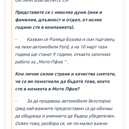
ОКТАНИ ВЪВ ВЕНИТЕ СИ＂
Представете се с няколко думи (име и
фамилия, длъжност и отдел, от колко
години сте в компанията).
- Казвам се Ралица Бозова и съм търговец
на леки автомобили Ford, а на 10 март тази
година ще станат 9 години, откакто започнах
работа за „Мото-Пфое＂.
Кои лични силни страни и качества смятате,
че са ви помогнали да бъдете това, което
сте в момента в Мото Пфое?
- За да продаваш автомобили безспорно
сред най-важните предпоставки са да обичаш
да общуваш и умението да бъдеш убедителен.
Освен това, разбира се, не по-малко важни