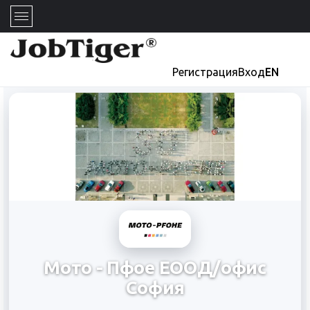
Регистрация
Вход
EN
Мото - Пфое ЕООД/офис
София