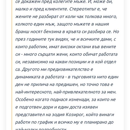
се докажем пред колегите мъже. И, може би,
малко и пред клиентите. Стереотипът е, че
жените не разбират от коли чак толкова много,
колкото един мъж, защото мъжете в нашия
бранш носят бензина в кръвта си разбира се. Но
през годините тук видях, че и всичките дами, с
които работим, имат високи октани във вените
си - много сърцати жени, които обичат работата
си, независимо на какви позиции и в кой отдел
са. Другото ми предизвикателство е
динамиката в работата - в търговията нито един
ден не прилича на предишен, но точно това е
най-интересното, най-привлекателното за мен.
Особено когато поднася изненади, за които не
е подготвен дори и един доста изявен
представител на зодия Козирог, който винаги
работи по график и всичко му е планирано до
най-малки подробности.