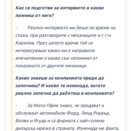
Как се подготви за интервюто и какво
помниш от него?
- Реално интервюто ми беше по време на
стажа, при разговорите с механиците и с г-н
Кирилов. През цялото време той се
интересуваше какво ми е направило
впечатление и какво съм запомнил от
показаното от другите механици.
Какво знаеше за компанията преди да
започнеш? И какво те изненада, когато
реално започна да работиш в компанията?
- За Мото-Пфое знаех, че продават и
обслужват автомобили Форд, Ленд Роувър,
Волво и Ягуар и са фирмата с най-голяма
дилърска мрежа в страната. Изненада ме факта,