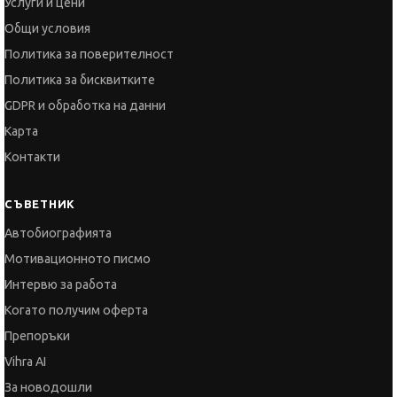
Политика за бисквитките
GDPR и обработка на данни
Карта
Контакти
СЪВЕТНИК
Автобиографията
Мотивационното писмо
Интервю за работа
Когато получим оферта
Препоръки
Vihra AI
За новодошли