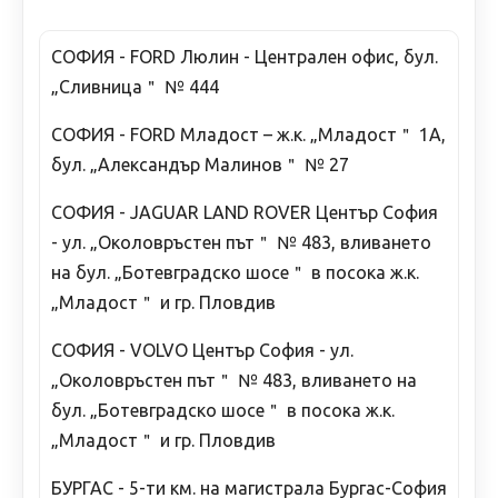
СОФИЯ - FORD Люлин - Централен офис, бул.
„Сливница＂ № 444
СОФИЯ - FORD Младост – ж.к. „Младост＂ 1А,
бул. „Александър Малинов＂ № 27
СОФИЯ - JAGUAR LAND ROVER Център София
- ул. „Околовръстен път＂ № 483, вливането
на бул. „Ботевградско шосе＂ в посока ж.к.
„Младост＂ и гр. Пловдив
СОФИЯ - VOLVO Център София - ул.
„Околовръстен път＂ № 483, вливането на
бул. „Ботевградско шосе＂ в посока ж.к.
„Младост＂ и гр. Пловдив
БУРГАС - 5-ти км. на магистрала Бургас-София