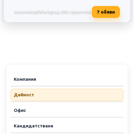
7
обяви
www.motopfohe.bg
над 300 служителя
Мото - Пфое ЕООД/офис Софи
Компания
Дейност
Офис
Кандидатстване