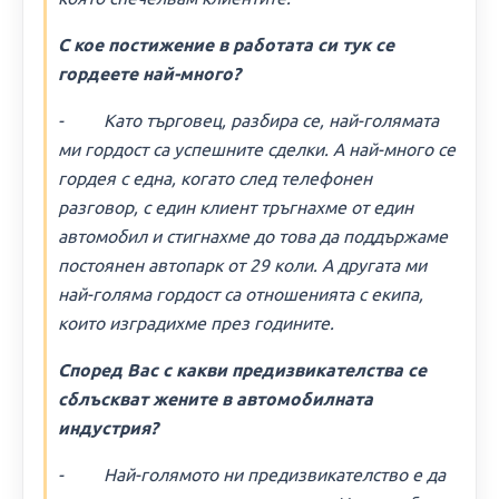
С кое постижение в работата си тук се
гордеете най-много?
- Като търговец, разбира се, най-голямата
ми гордост са успешните сделки. А най-много се
гордея с една, когато след телефонен
разговор, с един клиент тръгнахме от един
автомобил и стигнахме до това да поддържаме
постоянен автопарк от 29 коли. А другата ми
най-голяма гордост са отношенията с екипа,
които изградихме през годините.
Според Вас с какви предизвикателства се
сблъскват жените в автомобилната
индустрия?
- Най-голямото ни предизвикателство е да