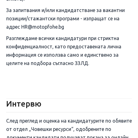
За запитвания и/или кандидатстване за вакантни
позиции/стажантски програми - изпращат се на
адрес HR@motopfohe.bg
Разглеждаме всички кандидатури при стриктна
конфиденциалност, като предоставената лична
информация се използва само и единствено за
целите на подбора съгласно ЗЗЛД.
Интервю
След преглед и оценка на кандидатурите по обявите
от отдел „Човешки ресурси“, одобрените по
документи кандидати получават покана за онлайн