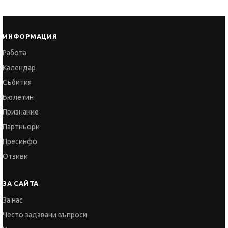
Работа
Календар
Събития
Бюлетин
Признание
Партньори
Пресинфо
Отзиви
ЗА САЙТА
За нас
Често задавани въпроси
Услуги и цени
Общи условия
Политика за поверителност