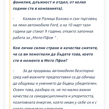
фамилия, длъжност и отдел, от колко
години сте в компанията).
- Казвам се Ралица Бозова и съм търговец
на леки автомобили Ford, а на 10 март тази
година ще станат 9 години, откакто започнах
работа за „Мото-Пфое＂.
Кои лични силни страни и качества смятате,
че са ви помогнали да бъдете това, което
сте в момента в Мото Пфое?
- За да продаваш автомобили безспорно
сред най-важните предпоставки са да обичаш
да общуваш и умението да бъдеш убедителен.
Освен това, разбира се, не по-малко важни
качества са самодисциплината и упоритостта,
позитивната енергия, която имам у себе си и с
която спечелвам клиентите.