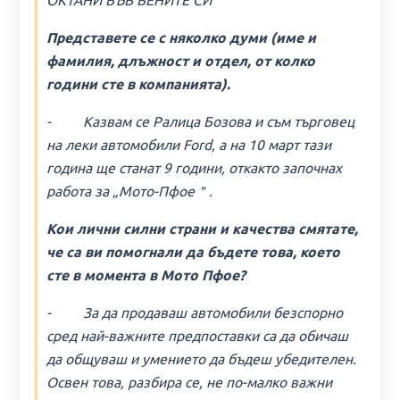
ОКТАНИ ВЪВ ВЕНИТЕ СИ＂
Представете се с няколко думи (име и
фамилия, длъжност и отдел, от колко
години сте в компанията).
- Казвам се Ралица Бозова и съм търговец
на леки автомобили Ford, а на 10 март тази
година ще станат 9 години, откакто започнах
работа за „Мото-Пфое＂.
Кои лични силни страни и качества смятате,
че са ви помогнали да бъдете това, което
сте в момента в Мото Пфое?
- За да продаваш автомобили безспорно
сред най-важните предпоставки са да обичаш
да общуваш и умението да бъдеш убедителен.
Освен това, разбира се, не по-малко важни