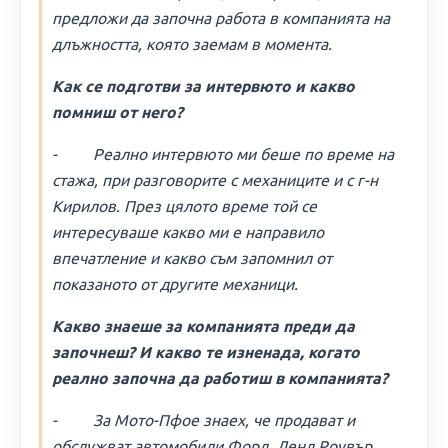
предложи да започна работа в компанията на
длъжността, която заемам в момента.
Как се подготви за интервюто и какво
помниш от него?
- Реално интервюто ми беше по време на
стажа, при разговорите с механиците и с г-н
Кирилов. През цялото време той се
интересуваше какво ми е направило
впечатление и какво съм запомнил от
показаното от другите механици.
Какво знаеше за компанията преди да
започнеш? И какво те изненада, когато
реално започна да работиш в компанията?
- За Мото-Пфое знаех, че продават и
обслужват автомобили Форд, Ленд Роувър,