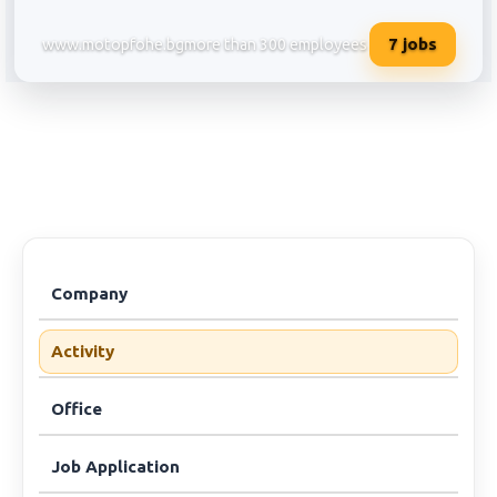
7
jobs
www.motopfohe.bg
more than 300 employees
Мото - Пфое ЕООД/офис Софи
Company
Activity
Office
Job Application