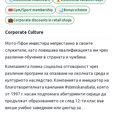
🎟️
📊
Gym/Sport membership
Bonus scheme
💼
Corporate discounts in retail shops
Corporate Culture
Мото-Пфое инвестира непрестанно в своите
служители, като повишава квалификацията им чрез
различни обучения в страната и чужбина.
Компанията поема социална отговорност чрез
различни програми за опазване на околната среда и
културното наследство. Компанията е инициатор на
благотворителната кампания #steniskanabala, която
от 1997 г. насам подпомага абитуриенти-сираци да
продължат образованието си след 12-ти клас във
висше учебно заведение или център за