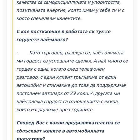
качества са самодисциплината и упоритостта,
позитивната енергия, която имам у себе си и с
която спечелвам клиентите.
С кое постижение в работата си тук се
гордеете най-много?
- Като търговец, разбира се, най-голямата
ми гордост са успешните сделки. А най-много се
гордея с една, когато след телефонен
разговор, с един клиент тръгнахме от един
автомобил и стигнахме до това да поддържаме
постоянен автопарк от 29 коли. А другата ми
най-голяма гордост са отношенията с екипа,
които изградихме през годините.
Според Вас с какви предизвикателства се
сблъскват жените в автомобилната
индустрия?