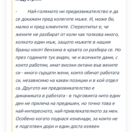
- Най-голямото ни предизвикателство е да
се докажем пред колегите мъже. И, може би,
малко и пред клиентите. Стереотипът е, че
жените не разбират от коли чак толкова много,
колкото един мъж, защото мъжете в нашия
бранш носят бензина в кръвта си разбира се. Но
през годините тук видях, че и всичките дами, с
които работим, имат високи октани във вените
си - много сърцати жени, които обичат работата
си, независимо на какви позиции и в кой отдел
са. Другото ми предизвикателство е
динамиката в работата - в търговията нито един
ден не прилича на предишен, но точно това е
най-интересното, най-привлекателното за мен.
Особено когато поднася изненади, за които не
е подготвен дори и един доста изявен