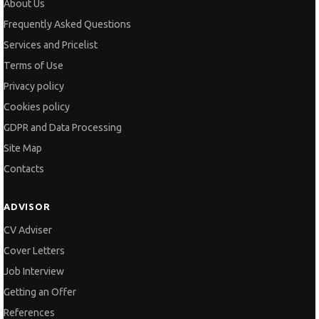
Terms of Use
Privacy policy
Cookies policy
GDPR and Data Processing
Site Map
Contacts
ADVISOR
CV Adviser
Cover Letters
Job Interview
Getting an Offer
References
Vihra AI
For new users