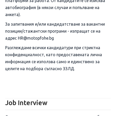
платформи за работа. От кандидатите се изисква
автобиография (в някои случаи и попълване на
анкета).
За запитвания и/или кандидатстване за вакантни
позиции/стажантски програми - изпращат се на
адрес HR@motopfohe.bg
Разглеждаме всички кандидатури при стриктна
конфиденциалност, като предоставената лична
информация се използва само и единствено за
целите на подбора съгласно ЗЗЛД.
Job Interview