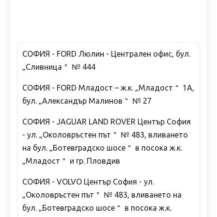
СОФИЯ - FORD Люлин - Централен офис, бул.
„Сливница＂ № 444
СОФИЯ - FORD Младост – ж.к. „Младост＂ 1А,
бул. „Александър Малинов＂ № 27
СОФИЯ - JAGUAR LAND ROVER Център София
- ул. „Околовръстен път＂ № 483, вливането
на бул. „Ботевградско шосе＂ в посока ж.к.
„Младост＂ и гр. Пловдив
СОФИЯ - VOLVO Център София - ул.
„Околовръстен път＂ № 483, вливането на
бул. „Ботевградско шосе＂ в посока ж.к.