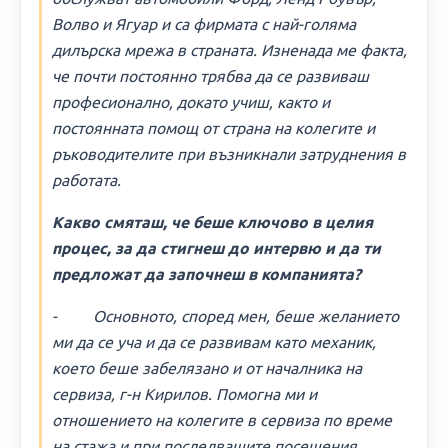
Волво и Ягуар и са фирмата с най-голяма
дилърска мрежа в страната. Изненада ме факта,
че почти постоянно трябва да се развиваш
професионално, докато учиш, както и
постоянната помощ от страна на колегите и
ръководителите при възникнали затруднения в
работата.
Какво смяташ, че беше ключово в целия
процес, за да стигнеш до интервю и да ти
предложат да започнеш в компанията?
- Основното, според мен, беше желанието
ми да се уча и да се развивам като механик,
което беше забелязано и от началника на
сервиза, г-н Кирилов. Помогна ми и
отношението на колегите в сервиза по време
на стажа и при последващите посещения.