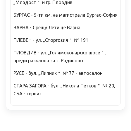
„Младост＂ и гр. Пловдив
БУРГАС - 5-ти км. на магистрала Бургас-София
ВАРНА - Срещу Летище Варна
ПЛЕВЕН - ул. „Сторгозия＂ № 191
ПЛОВДИВ - ул. „Голямоконарско шосе＂,
преди разклона за с. Радиново
РУСЕ - бул. „Липник＂ № 77 - автосалон
СТАРА ЗАГОРА - бул. „Никола Петков＂ № 20,
СБА - сервиз