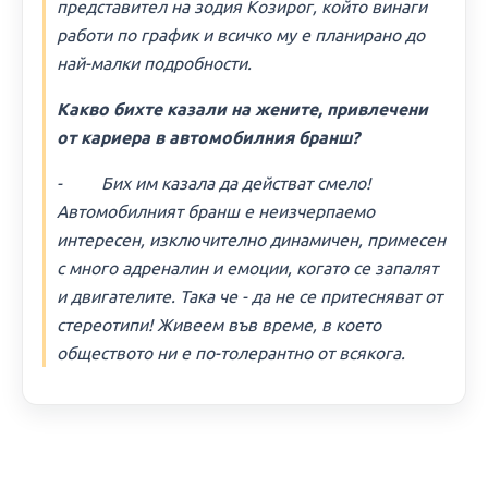
представител на зодия Козирог, който винаги
работи по график и всичко му е планирано до
най-малки подробности.
Какво бихте казали на жените, привлечени
от кариера в автомобилния бранш?
- Бих им казала да действат смело!
Автомобилният бранш е неизчерпаемо
интересен, изключително динамичен, примесен
с много адреналин и емоции, когато се запалят
и двигателите. Така че - да не се притесняват от
стереотипи! Живеем във време, в което
обществото ни е по-толерантно от всякога.