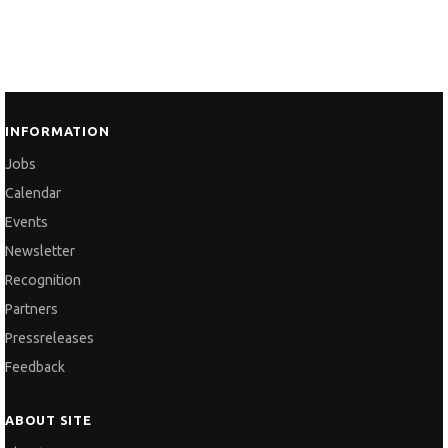
INFORMATION
Jobs
Calendar
Events
Newsletter
Recognition
Partners
Pressreleases
Feedback
ABOUT SITE
About Us
Frequently Asked Questions
Services and Pricelist