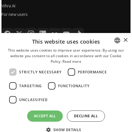
All JobTiger Services
×
This website uses cookies
Copyright © 2000-2026 JobTiger. All rights reserved.
This website uses cookies to improve user experience. By using our
website you consent to all cookies in accordance with our Cookie
BULGARIAN
Policy.
Read more
ENGLISH
STRICTLY NECESSARY
PERFORMANCE
TARGETING
FUNCTIONALITY
UNCLASSIFIED
ACCEPT ALL
DECLINE ALL
SHOW DETAILS