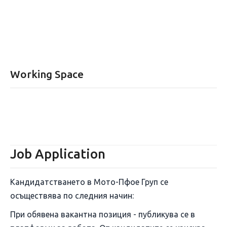
Working Space
Job Application
Кандидатстването в Мото-Пфое Груп се
осъществява по следния начин:
При обявена вакантна позиция - публикува се в