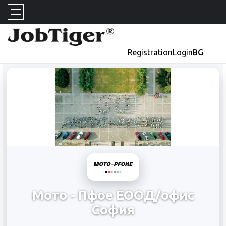
Registration
Login
BG
Мото - Пфое ЕООД/офис
София