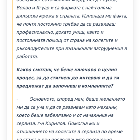
Волво и Ягуар и са фирмата с най-голяма
дилърска мрежа в страната. Изненада ме факта,
че почти постоянно трябва да се развиваш
професионално, докато учиш, както и
постоянната помощ от страна на колегите и
ръководителите при възникнали затруднения в
работата.
Какво смяташ, че беше ключово в целия
процес, за да стигнеш до интервю и да ти
предложат да започнеш в компанията?
- Основното, според мен, беше желанието
ми да се уча и да се развивам като механик,
което беше забелязано и от началника на
сервиза, г-н Кирилов. Помогна ми и
отношението на колегите в сервиза по време
на стажа и при последващите посещения.