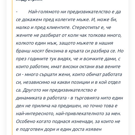
- Най-голямото ни предизвикателство е да
се докажем пред колегите мъже. И, може би,
малко и пред клиентите. Стереотипът е, че
жените не разбират от коли чак толкова много,
колкото един мъж, защото мъжете в нашия
бранш носят бензина в кръвта си разбира се. Но
през годините тук видях, че и всичките дами, с
които работим, имат високи октани във вените
си - много сърцати жени, които обичат работата
си, независимо на какви позиции и в кой отдел
са. Другото ми предизвикателство е
динамиката в работата - в търговията нито един
ден не прилича на предишен, но точно това е
най-интересното, най-привлекателното за мен.
Особено когато поднася изненади, за които не
е подготвен дори и един доста изявен