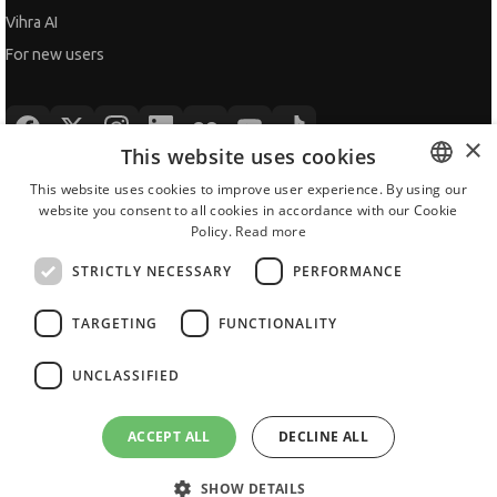
Vihra AI
For new users
×
This website uses cookies
All JobTiger Services
This website uses cookies to improve user experience. By using our
website you consent to all cookies in accordance with our Cookie
BULGARIAN
Policy.
Read more
ENGLISH
Copyright © 2000-2026 JobTiger. All rights reserved.
STRICTLY NECESSARY
PERFORMANCE
TARGETING
FUNCTIONALITY
UNCLASSIFIED
ACCEPT ALL
DECLINE ALL
SHOW DETAILS