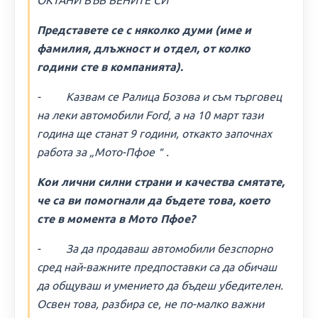
ОКТАНИ ВЪВ ВЕНИТЕ СИ＂
Представете се с няколко думи (име и
фамилия, длъжност и отдел, от колко
години сте в компанията).
- Казвам се Ралица Бозова и съм търговец
на леки автомобили Ford, а на 10 март тази
година ще станат 9 години, откакто започнах
работа за „Мото-Пфое＂.
Кои лични силни страни и качества смятате,
че са ви помогнали да бъдете това, което
сте в момента в Мото Пфое?
- За да продаваш автомобили безспорно
сред най-важните предпоставки са да обичаш
да общуваш и умението да бъдеш убедителен.
Освен това, разбира се, не по-малко важни