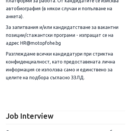
платформи за работа. От кандидатите се изисква
автобиография (в някои случаи и попълване на
анкета).
За запитвания и/или кандидатстване за вакантни
позиции/стажантски програми - изпращат се на
адрес HR@motopfohe.bg
Разглеждаме всички кандидатури при стриктна
конфиденциалност, като предоставената лична
информация се използва само и единствено за
целите на подбора съгласно ЗЗЛД.
Job Interview