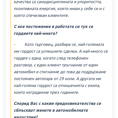
качества са самодисциплината и упоритостта,
позитивната енергия, която имам у себе си и с
която спечелвам клиентите.
С кое постижение в работата си тук се
гордеете най-много?
- Като търговец, разбира се, най-голямата
ми гордост са успешните сделки. А най-много се
гордея с една, когато след телефонен
разговор, с един клиент тръгнахме от един
автомобил и стигнахме до това да поддържаме
постоянен автопарк от 29 коли. А другата ми
най-голяма гордост са отношенията с екипа,
които изградихме през годините.
Според Вас с какви предизвикателства се
сблъскват жените в автомобилната
индустрия?