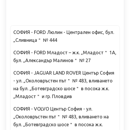
СОФИЯ - FORD Люлин - Централен офис, бул.
„Сливница＂ № 444
СОФИЯ - FORD Младост – ж.к. „Младост＂ 1А,
бул. „Александър Малинов＂ № 27
СОФИЯ - JAGUAR LAND ROVER Център София
- ул. „Околовръстен път＂ № 483, вливането
на бул. „Ботевградско шосе＂ в посока ж.к.
„Младост＂ и гр. Пловдив
СОФИЯ - VOLVO Център София - ул.
„Околовръстен път＂ № 483, вливането на
бул. „Ботевградско шосе＂ в посока ж.к.