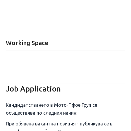
Working Space
Job Application
Кандидатстването в Мото-Пфое Груп се
осъществява по следния начин:
При обявена вакантна позиция - публикува се в