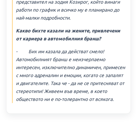
представител на зодия Козирог, който винаги
работи по график и всичко му е планирано до
най-малки подробности.
Какво бихте казали на жените, привлечени
от кариера в автомобилния бранш?
- Бих им казала да действат смело!
Автомобилният бранш е неизчерпаемо
интересен, изключително динамичен, примесен
с много адреналин и емоции, когато се запалят
и двигателите. Така че - да не се притесняват от
стереотипи! Живеем във време, в което
обществото ни е по-толерантно от всякога.