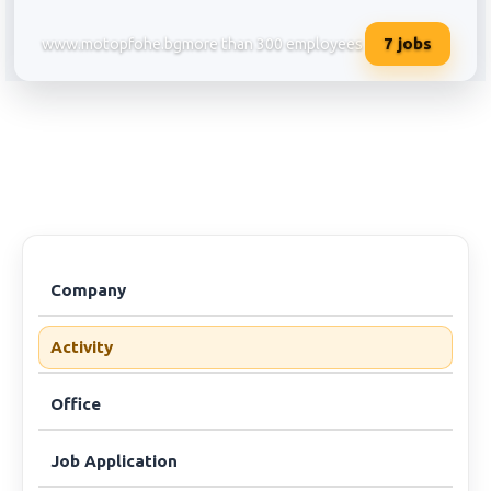
7
jobs
www.motopfohe.bg
more than 300 employees
Мото - Пфое ЕООД/офис Софи
Company
Activity
Office
Job Application