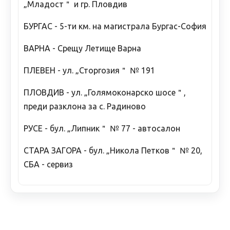
„Младост＂ и гр. Пловдив
БУРГАС - 5-ти км. на магистрала Бургас-София
ВАРНА - Срещу Летище Варна
ПЛЕВЕН - ул. „Сторгозия＂ № 191
ПЛОВДИВ - ул. „Голямоконарско шосе＂,
преди разклона за с. Радиново
РУСЕ - бул. „Липник＂ № 77 - автосалон
СТАРА ЗАГОРА - бул. „Никола Петков＂ № 20,
СБА - сервиз