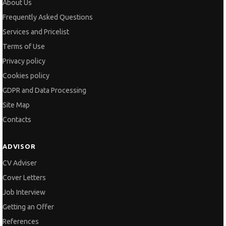
About Us
Frequently Asked Questions
Services and Pricelist
Terms of Use
Privacy policy
Cookies policy
GDPR and Data Processing
Site Map
Contacts
ADVISOR
CV Adviser
Cover Letters
Job Interview
Getting an Offer
References