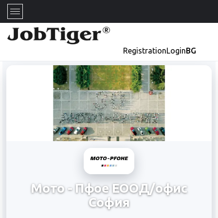
Registration
Login
BG
Мото - Пфое ЕООД/офис
София