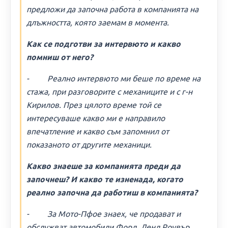
предложи да започна работа в компанията на
длъжността, която заемам в момента.
Как се подготви за интервюто и какво
помниш от него?
- Реално интервюто ми беше по време на
стажа, при разговорите с механиците и с г-н
Кирилов. През цялото време той се
интересуваше какво ми е направило
впечатление и какво съм запомнил от
показаното от другите механици.
Какво знаеше за компанията преди да
започнеш? И какво те изненада, когато
реално започна да работиш в компанията?
- За Мото-Пфое знаех, че продават и
обслужват автомобили Форд, Ленд Роувър,