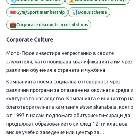
🎟️
📊
Gym/Sport membership
Bonus scheme
💼
Corporate discounts in retail shops
Corporate Culture
Мото-Пфое инвестира непрестанно в своите
служители, като повишава квалификацията им чрез
различни обучения в страната и чужбина.
Компанията поема социална отговорност чрез
различни програми за опазване на околната среда и
културното наследство. Компанията е инициатор на
благотворителната кампания #steniskanabala, която
от 1997 г. насам подпомага абитуриенти-сираци да
продължат образованието си след 12-ти клас във
висше учебно заведение или център за