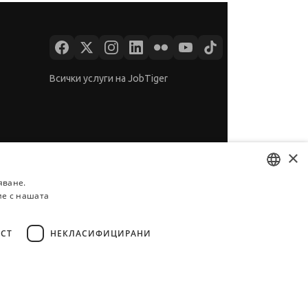
Всички услуги на JobTiger
×
яване.
ие с нашата
BULGARIAN
ENGLISH
СТ
НЕКЛАСИФИЦИРАНИ