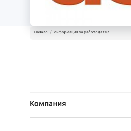
Начало
Информация за работодател
"Асебо" ЕООД
София
www.asebo.bg
10 - 20 служителя
"Асебо" ЕООД
Компания