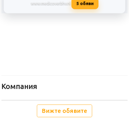
5
обяви
www.medicoverbhv.nl
Medicover Academy BHV
Компания
Вижте обявите