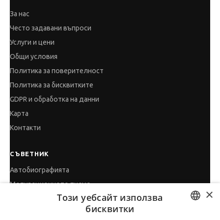
За нас
Често задавани въпроси
Услуги и цени
Общи условия
Политика за поверителност
Политика за бисквитките
GDPR и обработка на данни
Карта
Контакти
СЪВЕТНИК
Автобиографията
Мотивационното писмо
×
Този уебсайт използва
Интервю за работа
бисквитки
Когато получим оферта