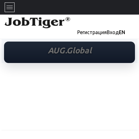
Регистрация
Вход
EN
AUG.Global
AUG.Global