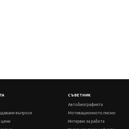
ТА
СЪВЕТНИК
Автобиографията
адавани въпроси
Мотивационното писмо
и цени
Интервю за работа