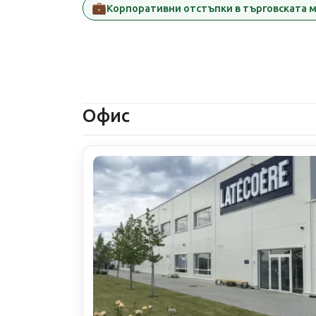
💼
Корпоративни отстъпки в търговската 
Офис