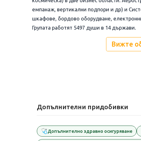
космическа) в две бизнес области: Аерост
емпанаж, вертикални подпори и др) и Сист
шкафове, бордово оборудване, електронни 
Групата работят 5497 души в 14 държави.
Вижте о
Допълнителни придобивки
🩺
Допълнително здравно осигуряване