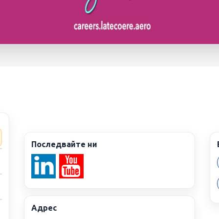
ария ЕООД/
ria Ltd.
ЕООД/ Latecoere Bulgari
жителя
1
обяви
Последвайте ни
Адрес