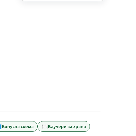

🍽️
Бонусна схема
Ваучери за храна