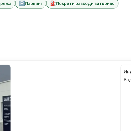
🅿️
⛽
мрежа
Паркинг
Покрити разходи за гориво
Ин
Ра