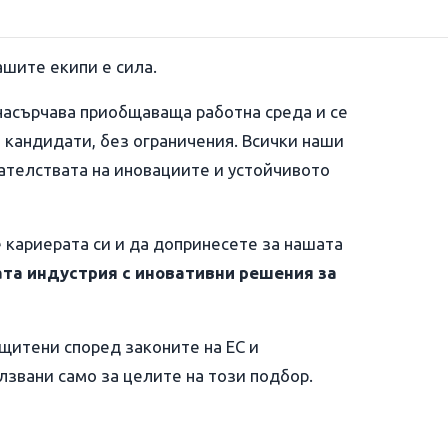
ашите екипи е сила.
насърчава приобщаваща работна среда и се
 кандидати, без ограничения. Всички наши
ателствата на иновациите и устойчивото
е кариерата си и да допринесете за нашата
та индустрия с иновативни решения за
ащитени според законите на ЕС и
звани само за целите на този подбор.