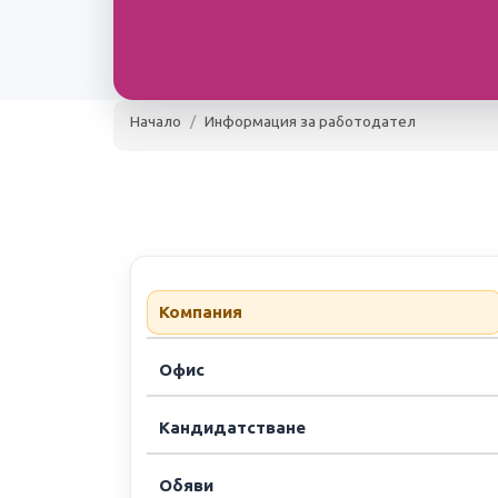
Начало
Информация за работодател
Латекоер Бълг
Latecoere Bulga
Латекоер България 
Пловдив
www.latecoere.aero
над 300 слу
Компания
Офис
Кандидатстване
Обяви