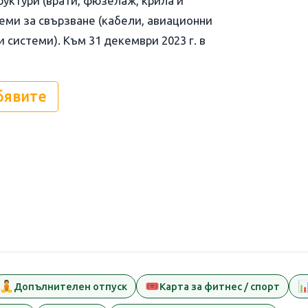
руктури (врати, фюзелаж, крила и
еми за свързване (кабели, авиационни
системи). Към 31 декември 2023 г. в
бявите
🧘
🎟️

Допълнителен отпуск
Карта за фитнес / спорт