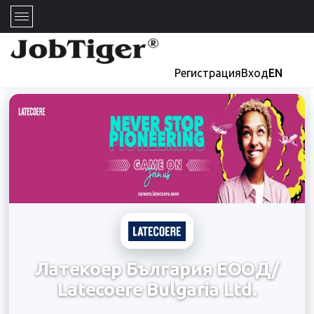
Регистрация
Вход
EN
Латекоер България ЕООД/
Latecoere Bulgaria Ltd.