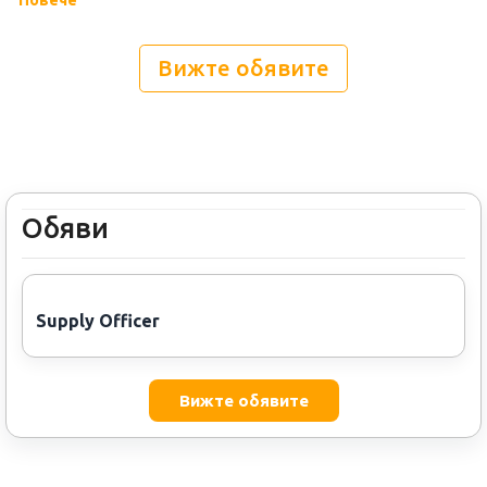
Повече
области: Аероструктури (врати, фюзелаж, крила и
емпанаж, вертикални подпори и др) и Системи за
Вижте обявите
свързване (кабели, авиационни шкафове, бордово
оборудване, електронни системи). Към 31 декември
2023 г. в Групата работят 5497 души в 14 държави.
Обяви
Supply Officer
Вижте обявите