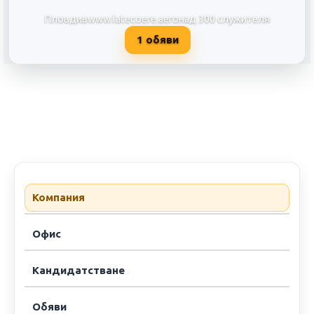
Пловдив
www.latecoere.aero
над 300 служителя
1
обяви
Латекоер България ЕООД/ Latec
Компания
Офис
Кандидатстване
Обяви