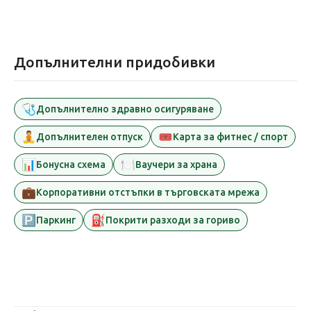
Допълнителни придобивки
🩺
Допълнително здравно осигуряване
🧘
🎟️
Допълнителен отпуск
Карта за фитнес / спорт
📊
🍽️
Бонусна схема
Ваучери за храна
💼
Корпоративни отстъпки в търговската мрежа
🅿️
⛽
Паркинг
Покрити разходи за гориво