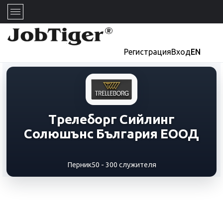
Регистрация
Вход
EN
Трелеборг Сийлинг
Солюшънс България ЕООД
Перник
50 - 300 служителя