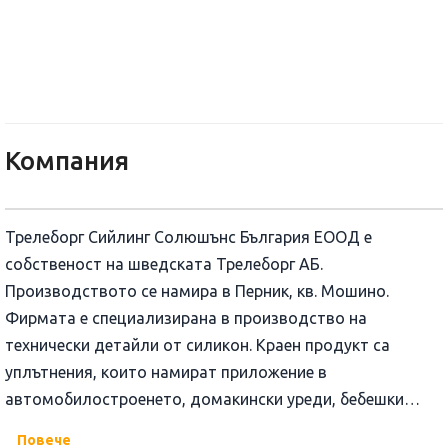
Трелеборг Сийлинг Солюшънс
Компания
Трелеборг Сийлинг Солюшънс България ЕООД е
собственост на шведската Трелеборг АБ.
Производството се намира в Перник, кв. Мошино.
Фирмата е специализирана в производство на
технически детайли от силикон. Краен продукт са
уплътнения, които намират приложение в
автомобилостроенето, домакински уреди, бебешки
продукти, електротехника, и др.
Повече