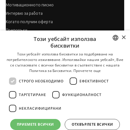
Мотивационното писмо
Интервю за работа
Когато получим оферта
Препоръки
×
Този уебсайт използва
Vihra AI
бисквитки
За новодошли
BULGARIAN
Този уебсайт използва бисквитки за подобряване на
потребителското изживяване. Използвайки нашия уебсайт, Вие
ENGLISH
се съгласявате с всички бисквитки в съответствие с нашата
Политика за Бисквитки.
Прочетете още
Всички услуги на JobTiger
СТРОГО НЕОБХОДИМО
ЕФЕКТИВНОСТ
ТАРГЕТИРАНЕ
ФУНКЦИОНАЛНОСТ
© 2000-2026 JobTiger. Всички права запазени.
НЕКЛАСИФИЦИРАНИ
ПРИЕМЕТЕ ВСИЧКИ
ОТХВЪРЛЕТЕ ВСИЧКИ