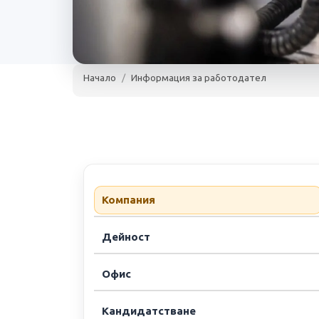
Начало
Информация за работодател
Sensata Techno
sensata.com
42
обяви
Sensata Technologi
Компания
Дейност
Офис
Кандидатстване