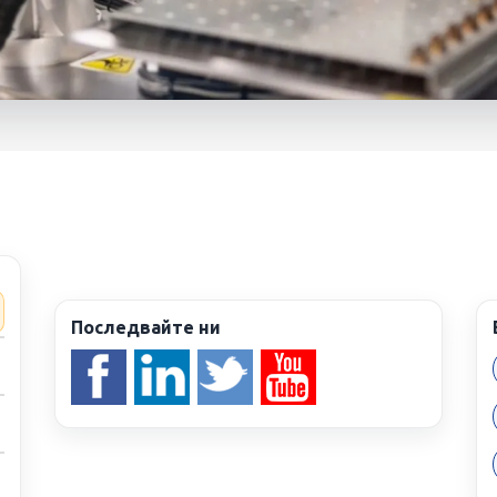
logies
es
Последвайте ни