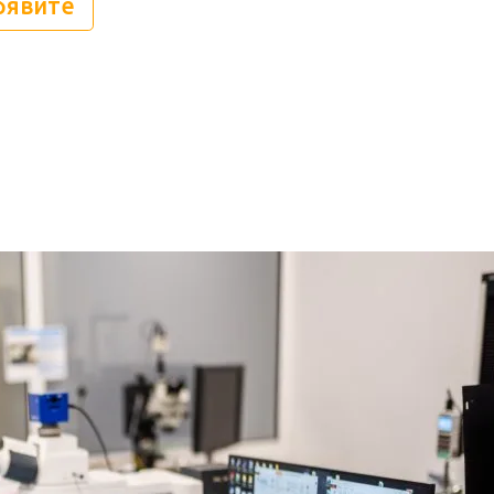
бявите