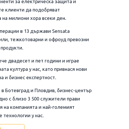
ненти за електрическа защита и
ите клиенти да подобряват
 на милиони хора всеки ден.
операции в 13 държави Sensata
или, тежкотоварни и офроуд превозни
 продукти.
ече двадесет и пет години и играе
та култура у нас, като привнася нови
а и бизнес експертност.
в Ботевград и Пловдив, бизнес-център
дно с близо 3 500 служители прави
я на компанията и най-големият
 технологии у нас.