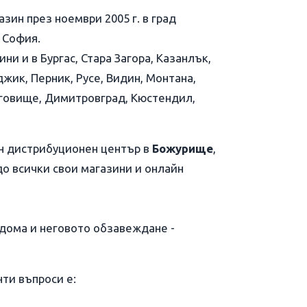
зин през ноември 2005 г. в град
и София.
ни и в Бургас, Стара Загора, Казанлък,
джик, Перник, Русе, Видин, Монтана,
рговище, Димитровград, Кюстендил,
н дистрибуционен център в
Божурище
,
о всички свои магазини и онлайн
 дома и неговото обзавеждане -
нти въпроси е: