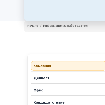
Начало
Информация за работодател
ЮСК БУЛ ЕОО
rabota.jysk.bg
над 300 служителя
38
об
ЮСК БУЛ ЕООД
Компания
Дейност
Офис
Кандидатстване