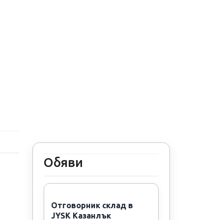
Обяви
Отговорник склад в
JYSK Казанлък