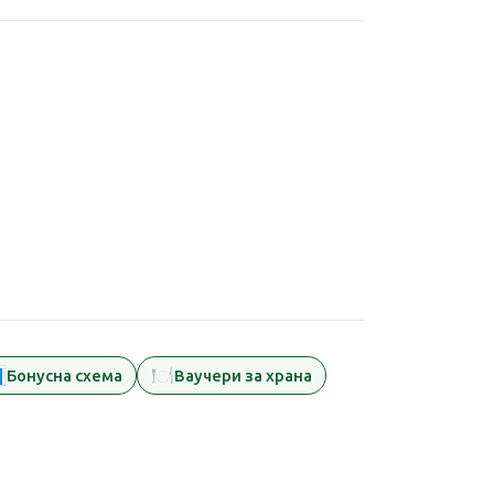

🍽️
Бонусна схема
Ваучери за храна