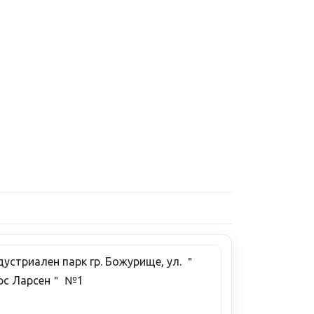
устриален парк гр. Божурище, ул. ＂
рс Ларсен＂ №1