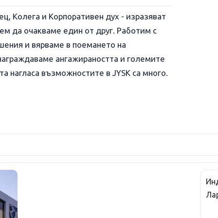
ец, Колега и Корпоративен дух - изразяват
м да очакваме един от друг. Работим с
шения и вярваме в поемането на
ъзнаграждаваме ангажираността и големите
та нагласа възможностите в JYSK са много.
Инд
Ла