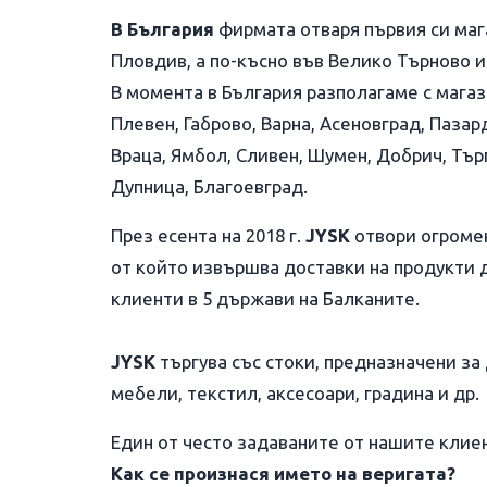
В България
фирмата отваря първия си мага
Пловдив, а по-късно във Велико Търново 
В момента в България разполагаме с магази
Плевен, Габрово, Варна, Асеновград, Пазар
Враца, Ямбол, Сливен, Шумен, Добрич, Тъ
Дупница, Благоевград.
През есента на 2018 г.
JYSK
отвори огроме
от който извършва доставки на продукти д
клиенти в 5 държави на Балканите.
JYSK
търгува със стоки, предназначени за
мебели, текстил, аксесоари, градина и др.
Един от често задаваните от нашите клие
Как се произнася името на веригата?