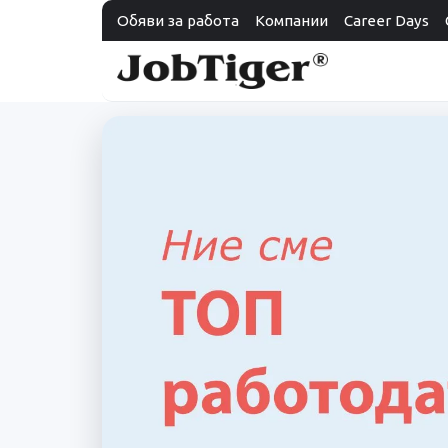
Обяви за работа
Компании
Career Days