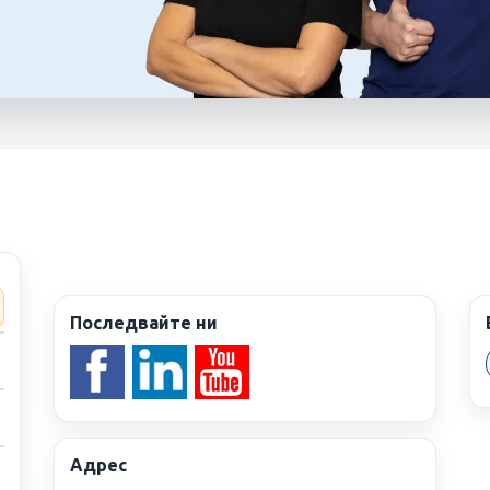
Д
яви
Последвайте ни
Адрес