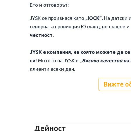
Ето и отговорът:
JYSK се произнася като
„ЮСК”
. На датски 
северната провинция Ютланд, но също е и
честност
.
JYSK е компания, на която можете да с
си!
Мотото на JYSK е „
Високо качество на 
клиенти всеки ден.
Вижте о
Дейност