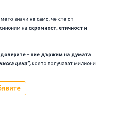
името значи не само, че сте от
 синоним на
скромност, етичност и
е доверите – ние държим на думата
ниска цена”,
което получават милиони
бявите