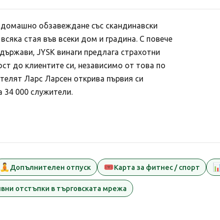
 домашно обзавеждане със скандинавски
всяка стая във всеки дом и градина. С повече
 държави, JYSK винаги предлага страхотни
ст до клиентите си, независимо от това по
ателят Ларс Ларсен открива първия си
а 34 000 служители.
🧘
🎟️

Допълнителен отпуск
Карта за фитнес / спорт
вни отстъпки в търговската мрежа