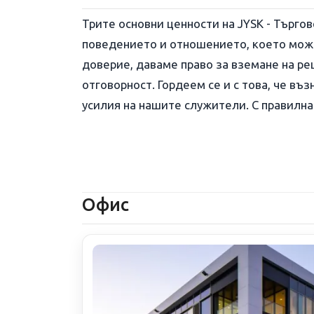
Трите основни ценности на JYSK - Търгов
поведението и отношението, което може
доверие, даваме право за вземане на ре
отговорност. Гордеем се и с това, че в
усилия на нашите служители. С правилна
Офис