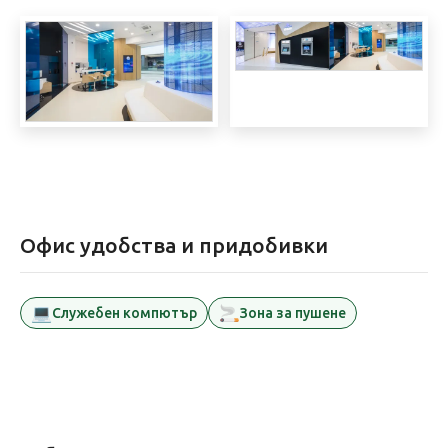
Офис удобства и придобивки
💻
🚬
Служебен компютър
Зона за пушене