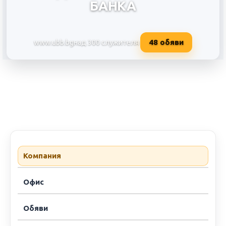
БАНКА
48
обяви
www.ubb.bg
над 300 служителя
ОБЕДИНЕНА БЪЛГАРСКА БАН
Компания
Офис
Обяви