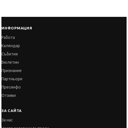
ИНФОРМАЦИЯ
Работа
Календар
Събития
Бюлетин
Признание
Партньори
Пресинфо
Отзиви
ЗА САЙТА
За нас