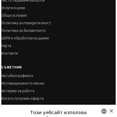
Често задавани въпроси
Услуги и цени
Общи условия
Политика за поверителност
Политика за бисквитките
GDPR и обработка на данни
Карта
Контакти
СЪВЕТНИК
Автобиографията
Мотивационното писмо
Интервю за работа
Когато получим оферта
Препоръки
×
Този уебсайт използва
Vihra AI