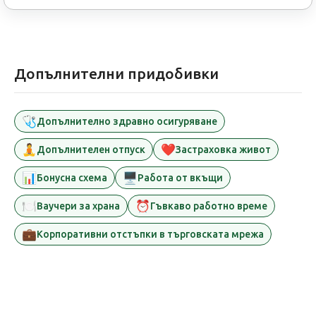
Допълнителни придобивки
🩺
Допълнително здравно осигуряване
🧘
❤️
Допълнителен отпуск
Застраховка живот
📊
🖥️
Бонусна схема
Работа от вкъщи
🍽️
⏰
Ваучери за храна
Гъвкаво работно време
💼
Корпоративни отстъпки в търговската мрежа