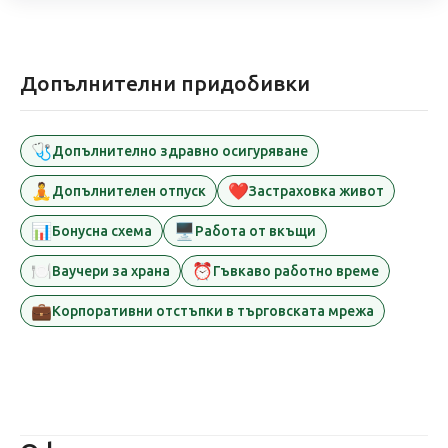
Допълнителни придобивки
🩺
Допълнително здравно осигуряване
🧘
❤️
Допълнителен отпуск
Застраховка живот
📊
🖥️
Бонусна схема
Работа от вкъщи
🍽️
⏰
Ваучери за храна
Гъвкаво работно време
💼
Корпоративни отстъпки в търговската мрежа