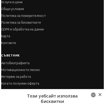
Услуги и цени
Общи условия
Политика за поверителност
Политика за бисквитките
GDPR и обработка на данни
Карта
Контакти
СЪВЕТНИК
Автобиографията
Мотивационното писмо
Интервю за работа
Когато получим оферта
Препоръки
×
Този уебсайт използва
Vihra AI
бисквитки
За новодошли