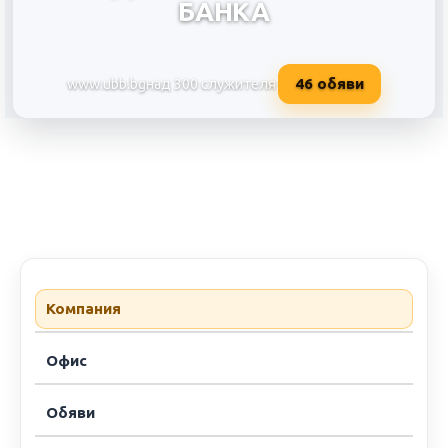
БАНКА
46
обяви
www.ubb.bg
над 300 служителя
ОБЕДИНЕНА БЪЛГАРСКА БАН
Компания
Офис
Обяви