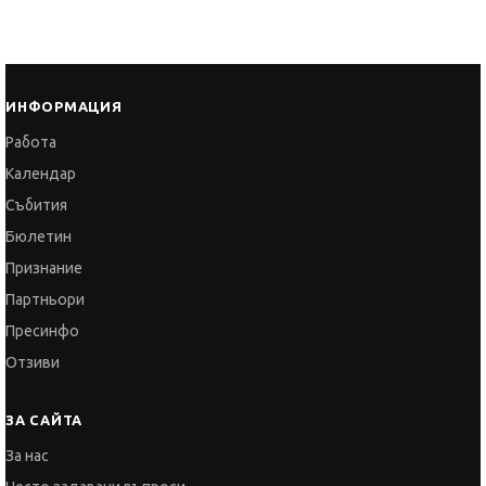
ИНФОРМАЦИЯ
Работа
Календар
Събития
Бюлетин
Признание
Партньори
Пресинфо
Отзиви
ЗА САЙТА
За нас