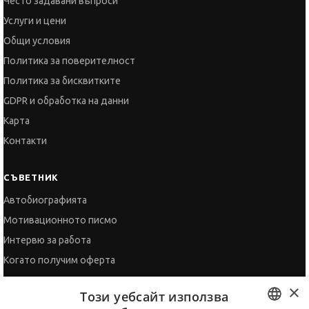
Често задавани въпроси
Услуги и цени
Общи условия
Политика за поверителност
Политика за бисквитките
GDPR и обработка на данни
Карта
Контакти
СЪВЕТНИК
Автобиографията
Мотивационното писмо
Интервю за работа
Когато получим оферта
Препоръки
×
Този уебсайт използва
Vihra AI