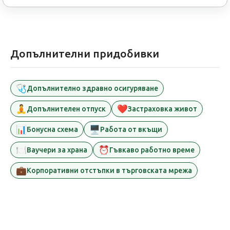
Допълнителни придобивки
🩺
Допълнително здравно осигуряване
🧘
❤️
Допълнителен отпуск
Застраховка живот
📊
🖥️
Бонусна схема
Работа от вкъщи
🍽️
⏰
Ваучери за храна
Гъвкаво работно време
💼
Корпоративни отстъпки в търговската мрежа