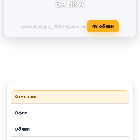
БАНКА
48
обяви
www.ubb.bg
над 300 служителя
ОБЕДИНЕНА БЪЛГАРСКА БАН
Компания
Офис
Обяви