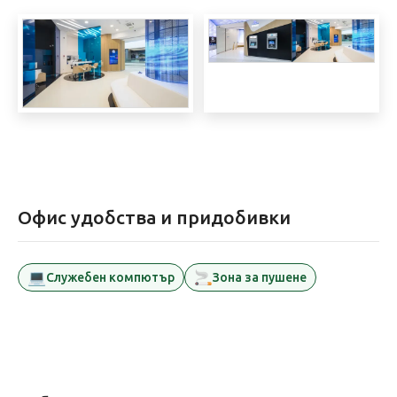
Офис удобства и придобивки
💻
🚬
Служебен компютър
Зона за пушене