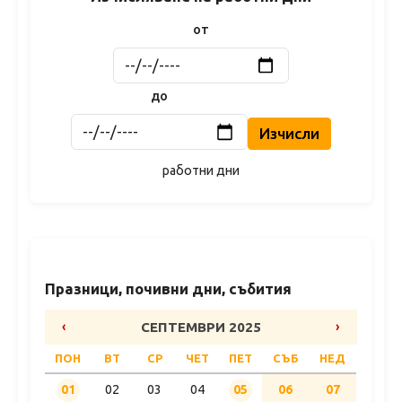
от
до
Изчисли
работни дни
Празници, почивни дни, събития
‹
СЕПТЕМВРИ 2025
›
ПОН
ВТ
СР
ЧЕТ
ПЕТ
СЪБ
НЕД
02
03
04
01
05
06
07