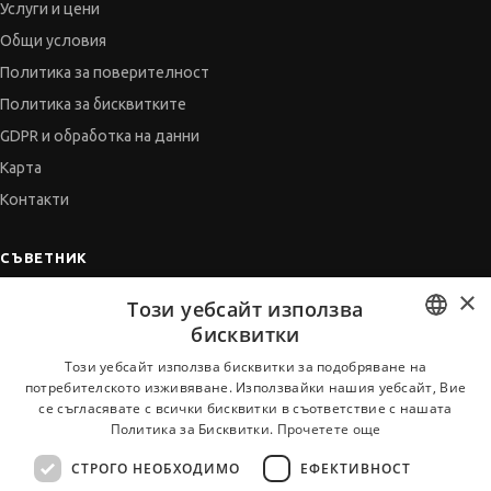
Услуги и цени
Общи условия
Политика за поверителност
Политика за бисквитките
GDPR и обработка на данни
Карта
Контакти
СЪВЕТНИК
×
Автобиографията
Този уебсайт използва
Мотивационното писмо
бисквитки
Интервю за работа
BULGARIAN
Този уебсайт използва бисквитки за подобряване на
потребителското изживяване. Използвайки нашия уебсайт, Вие
Когато получим оферта
ENGLISH
се съгласявате с всички бисквитки в съответствие с нашата
Препоръки
Политика за Бисквитки.
Прочетете още
Vihra AI
СТРОГО НЕОБХОДИМО
ЕФЕКТИВНОСТ
За новодошли