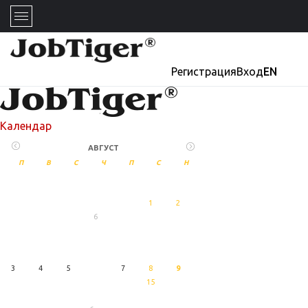
Регистрация
Вход
EN
Календар
АВГУСТ
П
В
С
Ч
П
С
Н
1
2
6
27
Август
3
4
5
7
8
9
15