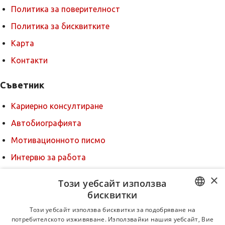
Политика за поверителност
Политика за бисквитките
Карта
Контакти
Съветник
Кариерно консултиране
Автобиографията
Мотивационното писмо
Интервю за работа
Когато получим оферта
×
Този уебсайт използва
Препоръки
бисквитки
BULGARIAN
За новодошли
Този уебсайт използва бисквитки за подобряване на
потребителското изживяване. Използвайки нашия уебсайт, Вие
ENGLISH