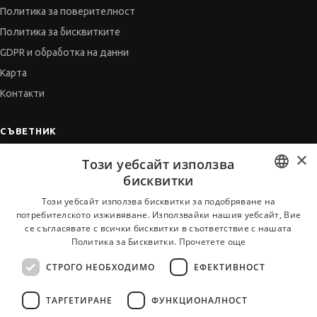
Политика за поверителност
Политика за бисквитките
GDPR и обработка на данни
Карта
Контакти
СЪВЕТНИК
×
Автобиографията
Този уебсайт използва
Мотивационното писмо
бисквитки
Интервю за работа
BULGARIAN
Този уебсайт използва бисквитки за подобряване на
потребителското изживяване. Използвайки нашия уебсайт, Вие
Когато получим оферта
ENGLISH
се съгласявате с всички бисквитки в съответствие с нашата
Препоръки
Политика за Бисквитки.
Прочетете още
Vihra AI
СТРОГО НЕОБХОДИМО
ЕФЕКТИВНОСТ
За новодошли
ТАРГЕТИРАНЕ
ФУНКЦИОНАЛНОСТ