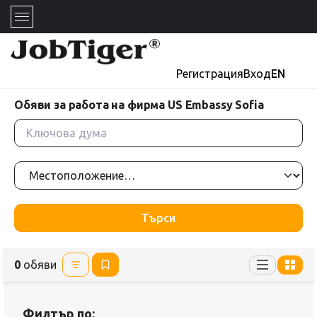
Регистрация
Вход
EN
Обяви за работа на фирма US Embassy Sofia
Търси
0
обяви
Филтър по: