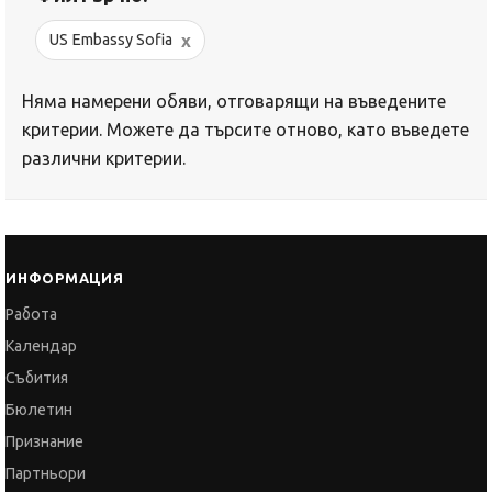
x
US Embassy Sofia
Няма намерени обяви, отговарящи на въведените
критерии. Можете да търсите отново, като въведете
различни критерии.
ИНФОРМАЦИЯ
Работа
Календар
Събития
Бюлетин
Признание
Партньори