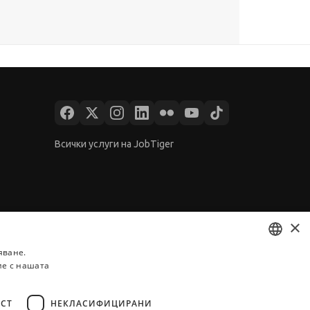
Всички услуги на JobTiger
×
яване.
ие с нашата
BULGARIAN
ENGLISH
СТ
НЕКЛАСИФИЦИРАНИ