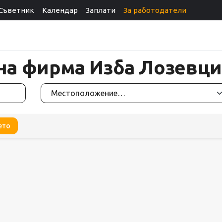
Съветник
Календар
Заплати
За работодатели
 на фирма Изба Лозевц
ето