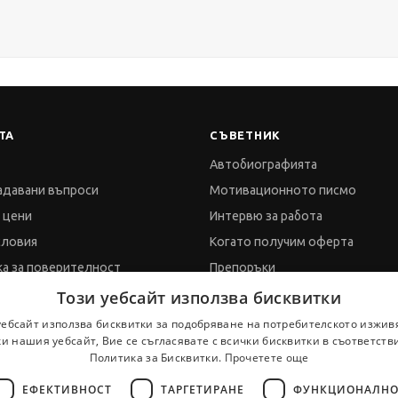
ТА
СЪВЕТНИК
Автобиографията
адавани въпроси
Мотивационното писмо
и цени
Интервю за работа
словия
Когато получим оферта
а за поверителност
Препоръки
а за бисквитките
Vihra AI
Този уебсайт използва бисквитки
обработка на данни
За новодошли
уебсайт използва бисквитки за подобряване на потребителското изжив
и нашия уебсайт, Вие се съгласявате с всички бисквитки в съответств
Политика за Бисквитки.
Прочетете още
ти
ЕФЕКТИВНОСТ
ТАРГЕТИРАНЕ
ФУНКЦИОНАЛНО