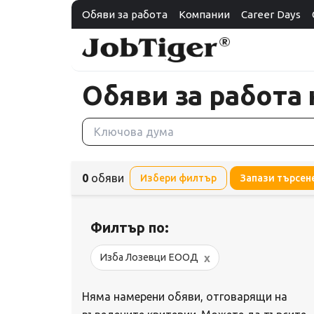
Обяви за работа
Компании
Career Days
Обяви за работа
0
обяви
Избери филтър
Запази търсен
Филтър по:
x
Изба Лозевци ЕООД
Няма намерени обяви, отговарящи на