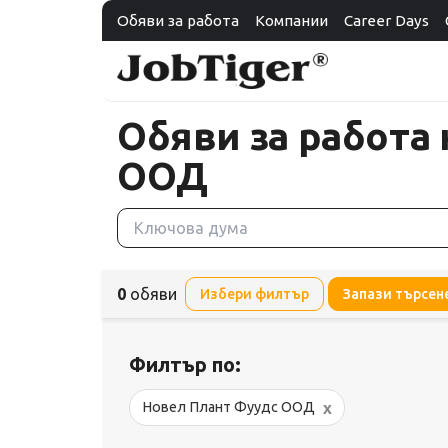
Обяви за работа
Компании
Career Days
Обяви за работа
ООД
0
обяви
Избери филтър
Запази търсен
Филтър по:
x
Новел Плант Фуудс ООД