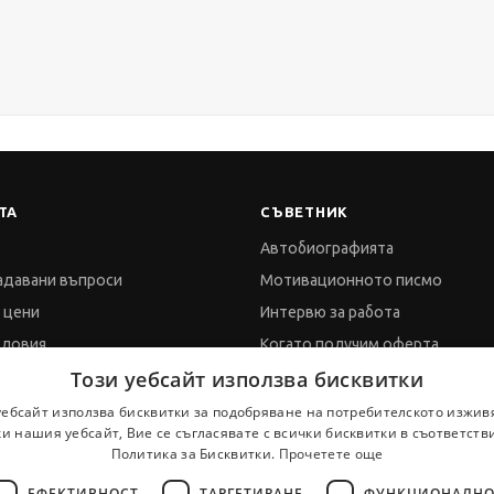
ТА
СЪВЕТНИК
Автобиографията
адавани въпроси
Мотивационното писмо
и цени
Интервю за работа
словия
Когато получим оферта
Този уебсайт използва бисквитки
а за поверителност
Препоръки
а за бисквитките
Vihra AI
уебсайт използва бисквитки за подобряване на потребителското изжив
и нашия уебсайт, Вие се съгласявате с всички бисквитки в съответств
обработка на данни
За новодошли
Политика за Бисквитки.
Прочетете още
ЕФЕКТИВНОСТ
ТАРГЕТИРАНЕ
ФУНКЦИОНАЛНО