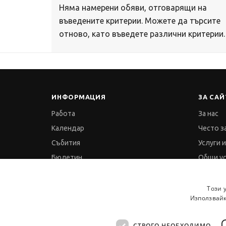
Няма намерени обяви, отговарящи на
въведените критерии. Можете да търсите
отново, като въведете различни критерии.
ИНФОРМАЦИЯ
ЗА САЙ
Работа
За нас
Календар
Често з
Събития
Услуги 
Бюлетин
Общи у
Признание
Политик
Партньори
Политик
Този 
Използвайк
Пресинфо
GDPR и 
Отзиви
Карта
СТРОГО НЕОБХОДИМО