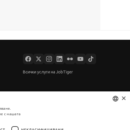
Всички услуги на JobTiger
×
яване.
ие с нашата
BULGARIAN
ENGLISH
СТ
НЕКЛАСИФИЦИРАНИ