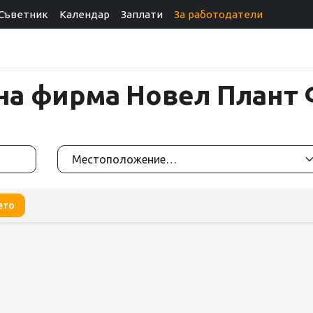
Съветник
Календар
Заплати
За работодатели
 на фирма Новел Плант
ето