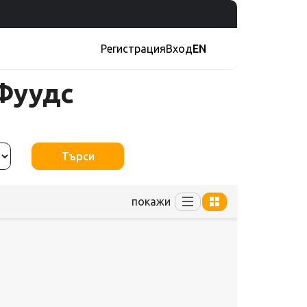
Регистрация
Вход
EN
 Фуудс
Търси
покажи