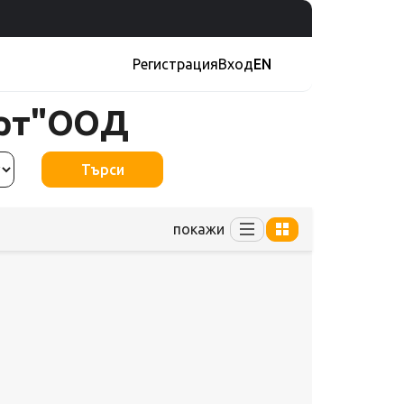
Регистрация
Вход
EN
орт"ООД
Търси
покажи