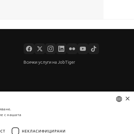
Всички услуги на JobTiger
×
яване.
ие с нашата
BULGARIAN
ENGLISH
СТ
НЕКЛАСИФИЦИРАНИ