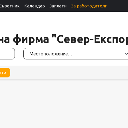
Съветник
Календар
Заплати
За работодатели
 на фирма "Север-Експ
ето