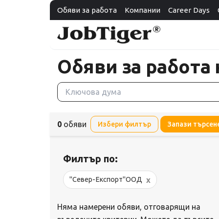
Обяви за работа
Компании
Career Days
Обяви за работа
0
обяви
Избери филтър
Запази търсен
Филтър по:
x
"Север-Експорт"ООД
Няма намерени обяви, отговарящи на