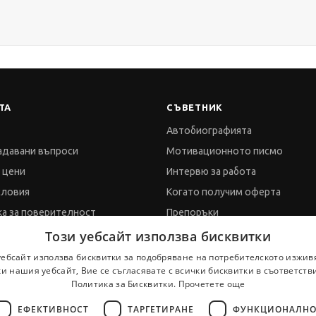
ТА
СЪВЕТНИК
Автобиографията
адавани въпроси
Мотивационното писмо
и цени
Интервю за работа
словия
Когато получим оферта
а за поверителност
Препоръки
а за бисквитките
Vihra AI
Този уебсайт използва бисквитки
обработка на данни
За новодошли
уебсайт използва бисквитки за подобряване на потребителското изжив
и нашия уебсайт, Вие се съгласявате с всички бисквитки в съответств
Политика за Бисквитки.
Прочетете още
ти
ЕФЕКТИВНОСТ
ТАРГЕТИРАНЕ
ФУНКЦИОНАЛНО