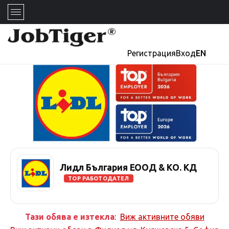
Регистрация
Вход
EN
Лидл България ЕООД & КО. КД
TOP РАБОТОДАТЕЛ
Тази обява е изтекла
:
Виж активните обяви