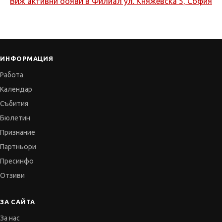
Виж активни обяви в
Филиал ул. Княжевска 5, София
ИНФОРМАЦИЯ
Работа
Календар
Събития
Бюлетин
Признание
Партньори
Пресинфо
Отзиви
ЗА САЙТА
За нас