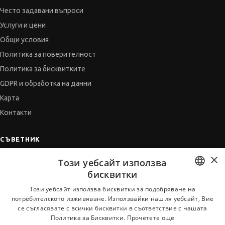
Често задавани въпроси
Услуги и цени
Общи условия
Политика за поверителност
Политика за бисквитките
GDPR и обработка на данни
Карта
Контакти
СЪВЕТНИК
×
Автобиографията
Този уебсайт използва
Мотивационното писмо
бисквитки
Интервю за работа
BULGARIAN
Този уебсайт използва бисквитки за подобряване на
потребителското изживяване. Използвайки нашия уебсайт, Вие
Когато получим оферта
ENGLISH
се съгласявате с всички бисквитки в съответствие с нашата
Препоръки
Политика за Бисквитки.
Прочетете още