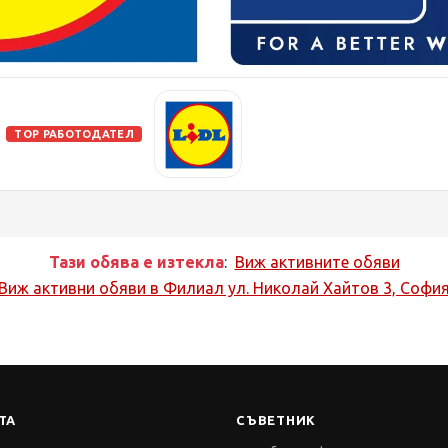
TOP РАБОТОДАТЕЛ
Тази обява е изтекла
:
Виж активните обяви
Виж активни обяви в
Филиал ул. Николай Хайтов 3, Софи
ТА
СЪВЕТНИК