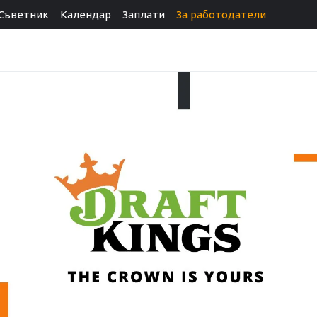
Съветник
Календар
Заплати
За работодатели