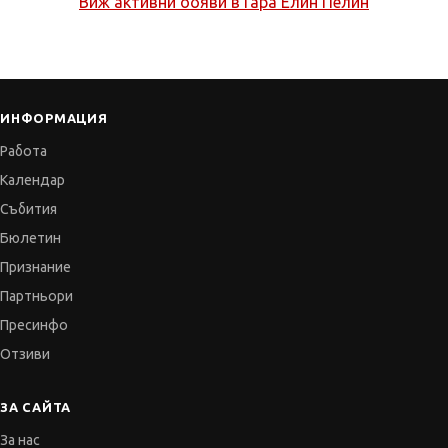
Виж активни обяви в
Гара Елин Пелин
ИНФОРМАЦИЯ
Работа
Календар
Събития
Бюлетин
Признание
Партньори
Пресинфо
Отзиви
ЗА САЙТА
За нас