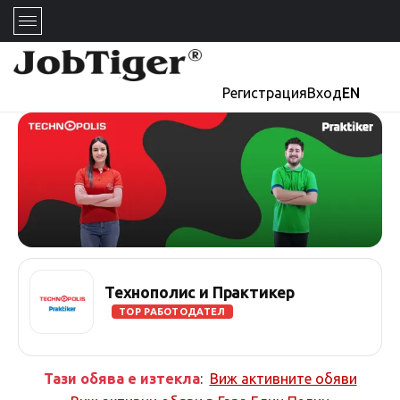
Регистрация
Вход
EN
Технополис и Практикер
TOP РАБОТОДАТЕЛ
Тази обява е изтекла
:
Виж активните обяви