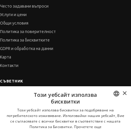
Често задавани въпроси
Услуги и цени
Общи условия
Политика за поверителност
Политика за бисквитките
GDPR и обработка на данни
Карта
Контакти
СЪВЕТНИК
×
Автобиографията
Този уебсайт използва
Мотивационното писмо
бисквитки
Интервю за работа
BULGARIAN
Този уебсайт използва бисквитки за подобряване на
потребителското изживяване. Използвайки нашия уебсайт, Вие
Когато получим оферта
ENGLISH
се съгласявате с всички бисквитки в съответствие с нашата
Препоръки
Политика за Бисквитки.
Прочетете още