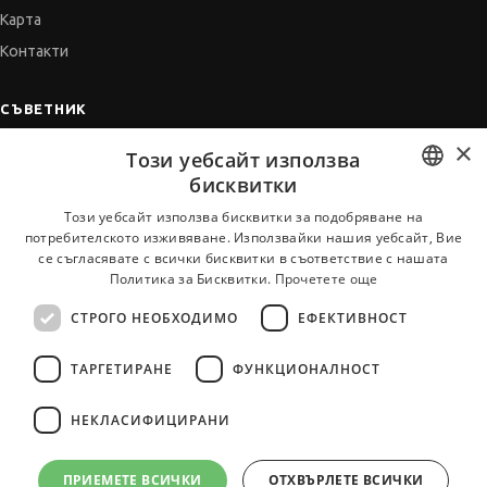
Карта
Контакти
СЪВЕТНИК
×
Автобиографията
Този уебсайт използва
Мотивационното писмо
бисквитки
Интервю за работа
BULGARIAN
Този уебсайт използва бисквитки за подобряване на
потребителското изживяване. Използвайки нашия уебсайт, Вие
Когато получим оферта
ENGLISH
се съгласявате с всички бисквитки в съответствие с нашата
Препоръки
Политика за Бисквитки.
Прочетете още
Vihra AI
СТРОГО НЕОБХОДИМО
ЕФЕКТИВНОСТ
За новодошли
ТАРГЕТИРАНЕ
ФУНКЦИОНАЛНОСТ
НЕКЛАСИФИЦИРАНИ
Всички услуги на JobTiger
ПРИЕМЕТЕ ВСИЧКИ
ОТХВЪРЛЕТЕ ВСИЧКИ