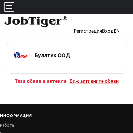
Регистрация
Вход
EN
Буллтек ООД
Тази обява е изтекла
:
Виж активните обяви
ИНФОРМАЦИЯ
Работа