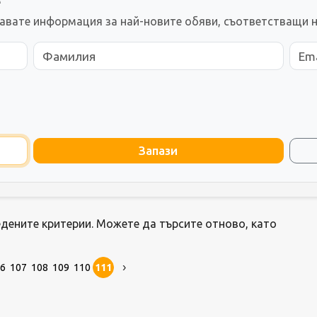
е
чавате информация за най-новите обяви, съответстващи н
Запази
дените критерии. Можете да търсите отново, като
6
107
108
109
110
111