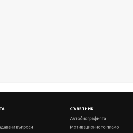
ТА
СЪВЕТНИК
Автобиографията
адавани въпроси
Мотивационното писмо