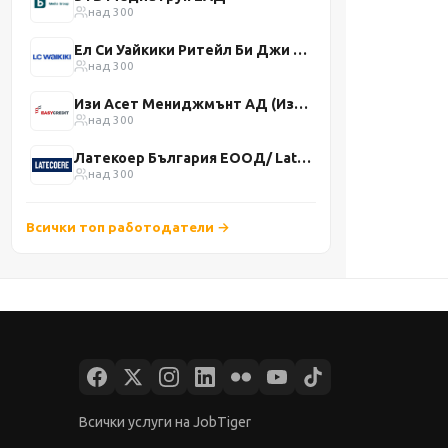
над 300
Ел Си Уайкики Ритейл Би Джи ЕООД
над 300
Изи Асет Мениджмънт АД (Изи Кредит)
над 300
Латекоер България ЕООД/ Latecoere Bulgaria Ltd.
над 300
Всички топ работодатели →
Всички услуги на JobTiger