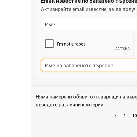
Email известие по Запазено търсен
Активирайте email известие, за да полу
Няма намерени обяви, отговарящи на въве
въведете различни критерии.
..
1
10