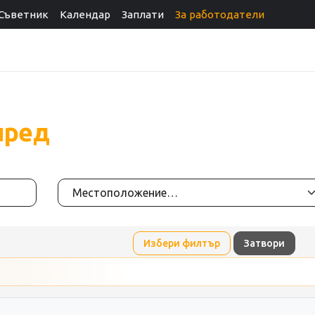
Съветник
Календар
Заплати
За работодатели
пред
Избери филтър
Затвори