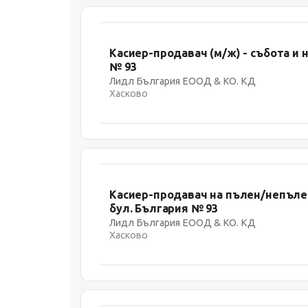
Касиер-продавач (м/ж) - събота и н
№ 93
Лидл България ЕООД & КО. КД
Хасково
Касиер-продавач на пълен/непълен
бул. България № 93
Лидл България ЕООД & КО. КД
Хасково