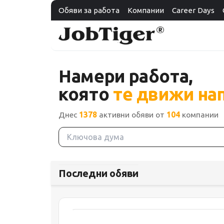
Обяви за работа
Компании
Career Days
Намери работа,
която
те движи на
Днес
1378
активни обяви от
104
компании
Последни обяви