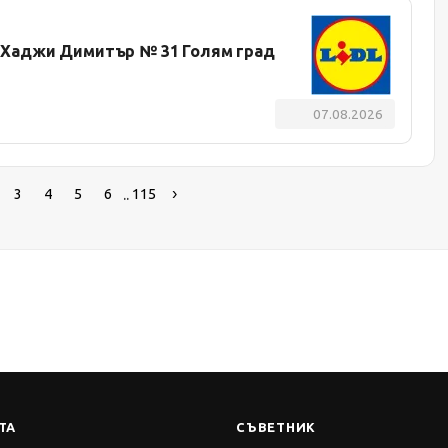
л. Хаджи Димитър № 31 Голям град
07.08.2026
..
3
4
5
6
115
ТА
СЪВЕТНИК
Автобиографията
адавани въпроси
Мотивационното писмо
и цени
Интервю за работа