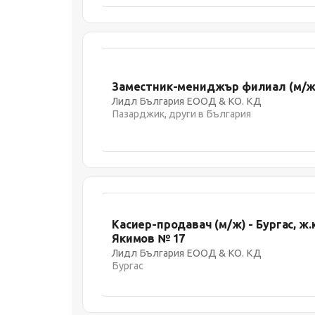
Заместник-мениджър филиал (м/ж) 
Лидл България ЕООД & КО. КД
Пазарджик, други в България
Касиер-продавач (м/ж) - Бургас, ж.
Якимов № 17
Лидл България ЕООД & КО. КД
Бургас