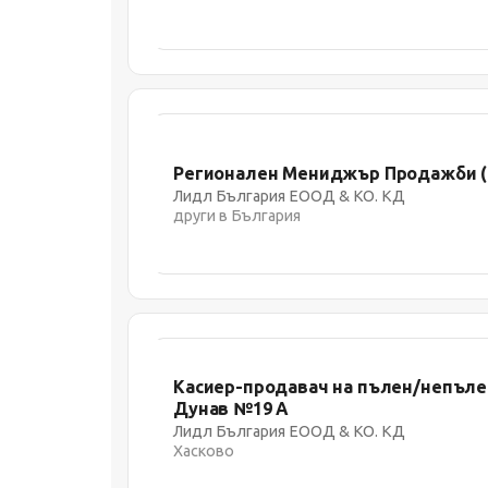
Регионален Мениджър Продажби (м
Лидл България ЕООД & КО. КД
други в България
Касиер-продавач на пълен/непълен 
Дунав №19 А
Лидл България ЕООД & КО. КД
Хасково