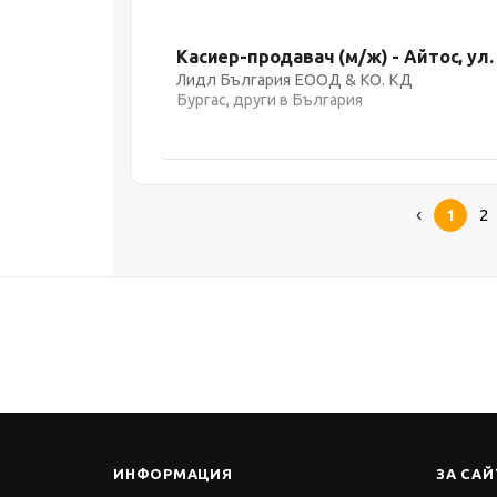
Касиер-продавач (м/ж) - Айтос, у
Лидл България ЕООД & КО. КД
Бургас, други в България
1
2
ИНФОРМАЦИЯ
ЗА САЙ
Работа
За нас
Календар
Често з
Събития
Услуги 