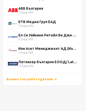
АББ България
над 300
БТВ Медиа Груп ЕАД
над 300
Ел Си Уайкики Ритейл Би Джи ЕООД
над 300
Изи Асет Мениджмънт АД (Изи Кредит)
над 300
Латекоер България ЕООД/ Latecoere Bulgaria Ltd.
над 300
Всички топ работодатели →