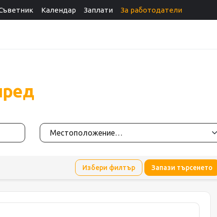
Съветник
Календар
Заплати
За работодатели
пред
Избери филтър
Запази търсенето