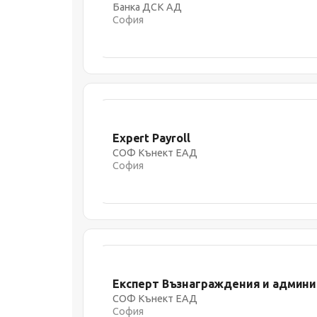
Банка ДСК АД
София
Expert Payroll
СОФ Кънект ЕАД
София
Експерт Възнаграждения и админ
СОФ Кънект ЕАД
София