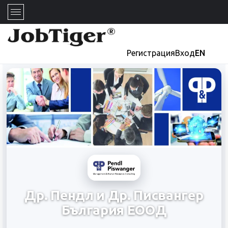
Регистрация
Вход
EN
Др. Пендл и Др. Писвангер
България ЕООД