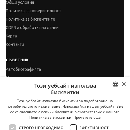
Общи условия
Политика за поверителност
Политика за бисквитките
GDPR и обработка на данни
Карта
Контакти
СЪВЕТНИК
Автобиографията
Мотивационното писмо
×
Този уебсайт използва
Интервю за работа
бисквитки
Когато получим оферта
BULGARIAN
Този уебсайт използва бисквитки за подобряване на
Препоръки
потребителското изживяване. Използвайки нашия уебсайт, Вие
ENGLISH
Vihra AI
се съгласявате с всички бисквитки в съответствие с нашата
Политика за Бисквитки.
Прочетете още
За новодошли
СТРОГО НЕОБХОДИМО
ЕФЕКТИВНОСТ