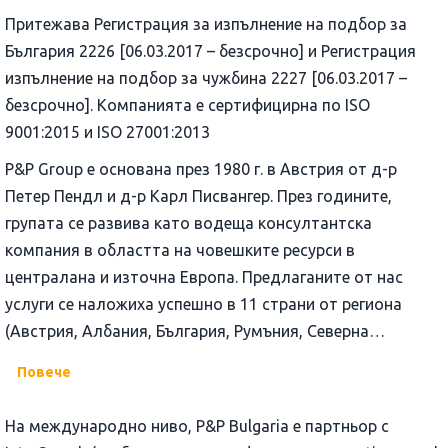
Притежава Регистрация за изпълнение на подбор за
България 2226 [06.03.2017 – безсрочно] и Регистрация
изпълнение на подбор за чужбина 2227 [06.03.2017 –
безсрочно]. Компанията е сертифицирна по ISO
9001:2015 и ISO 27001:2013
P&P Group е основана през 1980 г. в Австрия от д-р
Петер Пендл и д-р Карл Писвангер. През годините,
групата се развива като водеща консултантска
компания в областта на човешките ресурси в
централана и източна Европа. Предлаганите от нас
услуги се наложиха успешно в 11 страни от региона
(Австрия, Албания, България, Румъния, Северна
Македониа, Словакия, Словения, Сърбия, Унгария,
Повече
Хърватия и Черна Гора).
На международно ниво, P&P Bulgaria e партньор с