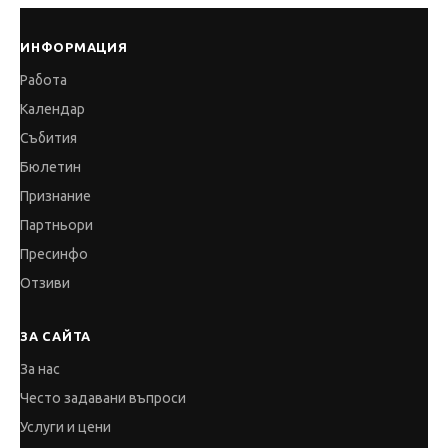
ИНФОРМАЦИЯ
Работа
Календар
Събития
Бюлетин
Признание
Партньори
Пресинфо
Отзиви
ЗА САЙТА
За нас
Често задавани въпроси
Услуги и цени