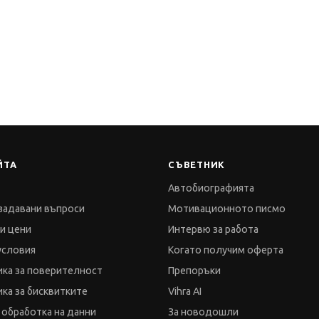
ЙТА
СЪВЕТНИК
Автобиографията
задавани въпроси
Мотивационното писмо
 и цени
Интервю за работа
условия
Когато получим оферта
ка за поверителност
Препоръки
ка за бисквитките
Vihra AI
 обработка на данни
За новодошли