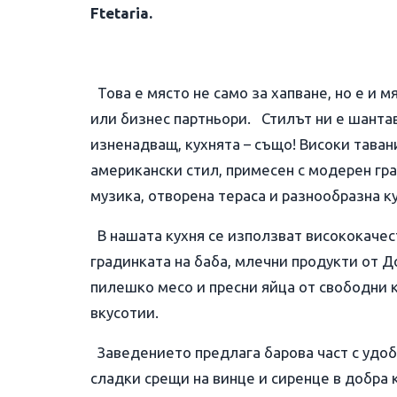
Ftetaria.
Това е място не само за хапване, но е и 
или бизнес партньори. Стилът ни е шанта
изненадващ, кухнята – също! Високи таван
американски стил, примесен с модерен гра
музика, отворена тераса и разнообразна ку
В нашата кухня се използват висококачес
градинката на баба, млечни продукти от Д
пилешко месо и пресни яйца от свободни 
вкусотии.
Заведението предлага барова част с удоб
сладки срещи на винце и сиренце в добра 