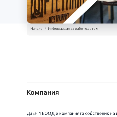
Начало
Информация за работодател
Q-ftetaria
София
www.q-ftetaria.bg
10 - 20 служител
Q-ftetaria
Компания
ДЗЕН 1 ЕООД е компанията собственик на