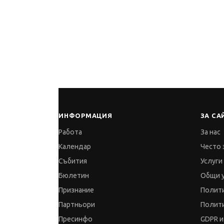
ИНФОРМАЦИЯ
ЗА СА
Работа
За нас
Календар
Често 
Събития
Услуги
Бюлетин
Общи 
Признание
Полити
Партньори
Полити
Пресинфо
GDPR и