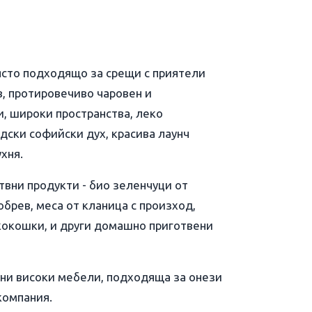
място подходящо за срещи с приятели
в, протировечиво чаровен и
и, широки пространства, леко
дски софийски дух, красива лаунч
хня.
твни продукти - био зеленчуци от
обрев, меса от кланица с произход,
кокошки, и други домашно приготвени
ни високи мебели, подходящa за онези
компания.