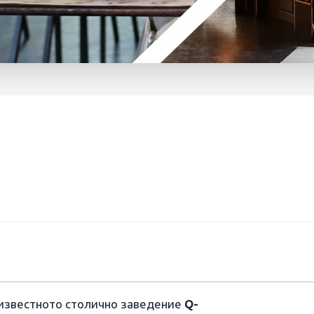
я
 известното столично заведение
Q-