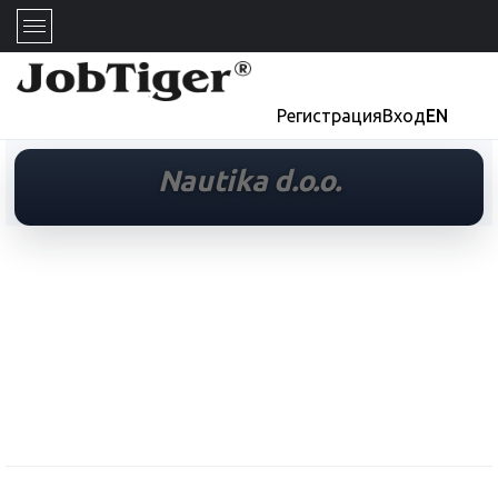
Регистрация
Вход
EN
Nautika d.o.o.
Nautika d.o.o.