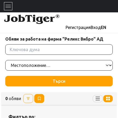
Регистрация
Вход
EN
Обяви за работа на фирма "Реликс Вибро" АД
Търси
0
обяви
Филтър по: