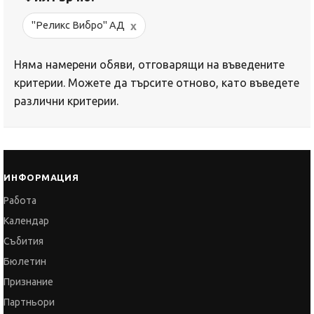
x
"Реликс Вибро" АД
Няма намерени обяви, отговарящи на въведените
критерии. Можете да търсите отново, като въведете
различни критерии.
ИНФОРМАЦИЯ
Работа
Календар
Събития
Бюлетин
Признание
Партньори