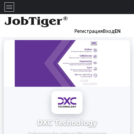
Регистрация
Вход
EN
DXC Technology
София
www.dxc.com
над 300 служителя