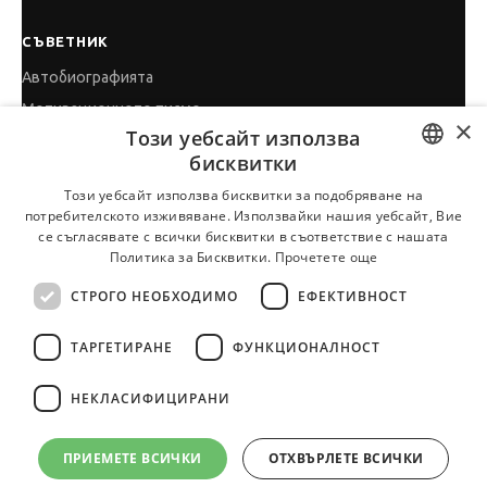
СЪВЕТНИК
Автобиографията
Мотивационното писмо
×
Този уебсайт използва
Интервю за работа
бисквитки
Когато получим оферта
BULGARIAN
Този уебсайт използва бисквитки за подобряване на
Препоръки
потребителското изживяване. Използвайки нашия уебсайт, Вие
ENGLISH
Vihra AI
се съгласявате с всички бисквитки в съответствие с нашата
Политика за Бисквитки.
Прочетете още
За новодошли
СТРОГО НЕОБХОДИМО
ЕФЕКТИВНОСТ
ТАРГЕТИРАНЕ
ФУНКЦИОНАЛНОСТ
Всички услуги на JobTiger
НЕКЛАСИФИЦИРАНИ
ПРИЕМЕТЕ ВСИЧКИ
ОТХВЪРЛЕТЕ ВСИЧКИ
© 2000-2026 JobTiger. Всички права запазени.