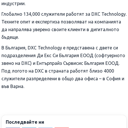
индустрии.
Глобално 134,000 служители работят за DXC Technology.
Техните опит и експертиза позволяват на компанията
да напралява уверено своите клиенти в дигиталното
бъдеще.
В България, DXC Technology е представена с двете си
подразделения Ди Екс Си България ЕООД (софтуерното
звено на DXC) и Ентърпрайз Сървисис България ЕООД.
Под логото на DXC в страната работят близо 4000
служители разпределени в общо два офиса – в София и
във Варна.
Последвайте ни