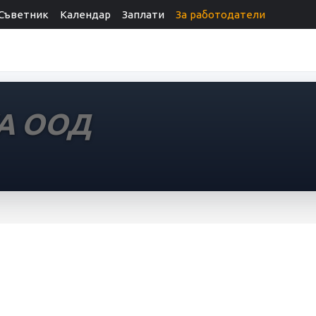
Съветник
Календар
Заплати
За работодатели
А ООД
ОД