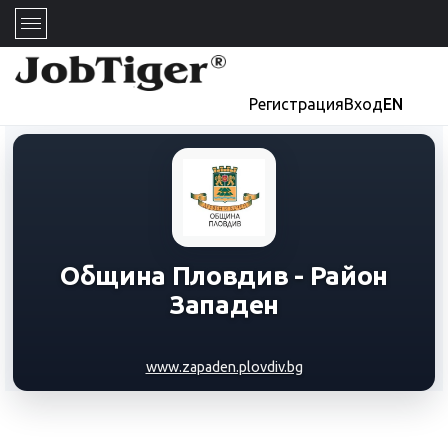
Регистрация
Вход
EN
Община Пловдив - Район
Западен
www.zapaden.plovdiv.bg