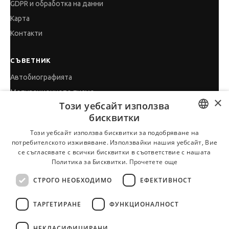
GDPR и обработка на данни
Карта
Контакти
СЪВЕТНИК
Автобиографията
Мотивационното писмо
×
Този уебсайт използва
Интервю за работа
бисквитки
Когато получим оферта
BULGARIAN
Този уебсайт използва бисквитки за подобряване на
Препоръки
потребителското изживяване. Използвайки нашия уебсайт, Вие
ENGLISH
Vihra AI
се съгласявате с всички бисквитки в съответствие с нашата
Политика за Бисквитки.
Прочетете още
За новодошли
СТРОГО НЕОБХОДИМО
ЕФЕКТИВНОСТ
ТАРГЕТИРАНЕ
ФУНКЦИОНАЛНОСТ
Всички услуги на JobTiger
НЕКЛАСИФИЦИРАНИ